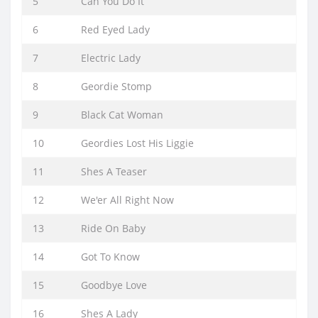
5
Can You Do It
6
Red Eyed Lady
7
Electric Lady
8
Geordie Stomp
9
Black Cat Woman
10
Geordies Lost His Liggie
11
Shes A Teaser
12
We'er All Right Now
13
Ride On Baby
14
Got To Know
15
Goodbye Love
16
Shes A Lady