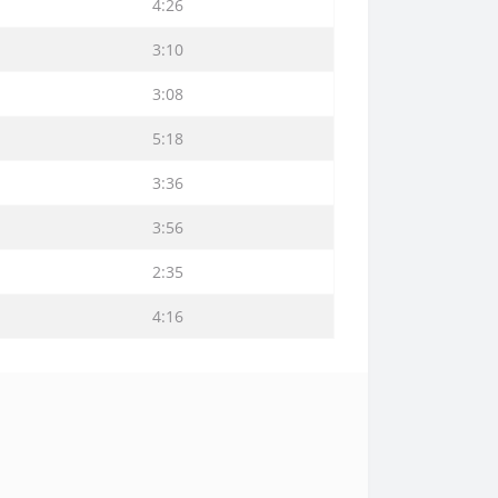
4:26
3:10
3:08
5:18
3:36
3:56
2:35
4:16