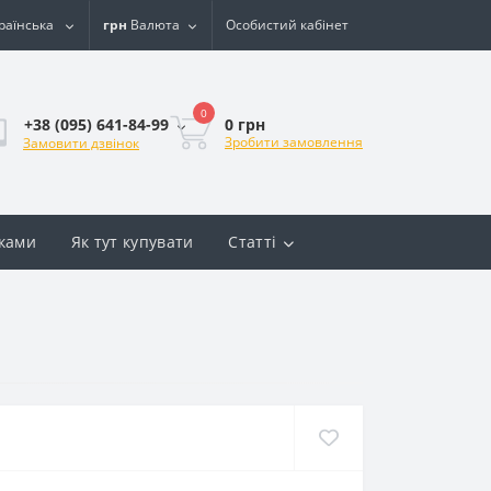
раїнська
грн
Валюта
Особистий кабінет
0
0 грн
+38 (095) 641-84-99
Зробити замовлення
Замовити дзвінок
вками
Як тут купувати
Статті