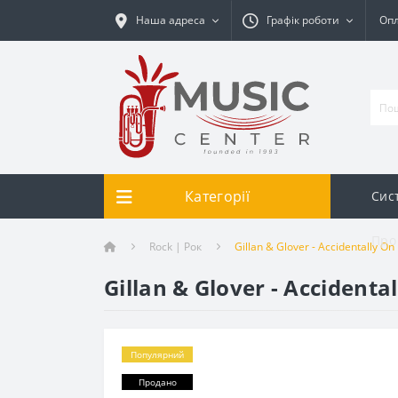
Наша адреса
Графік роботи
Опл
Категорії
Сис
Про
Rock | Рок
Gillan & Glover - Accidentally On
Gillan & Glover - Accidenta
Популярний
Продано