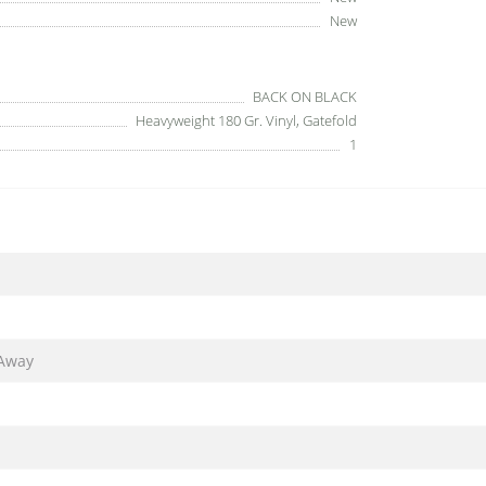
New
BACK ON BLACK
Heavyweight 180 Gr. Vinyl, Gatefold
1
 Away