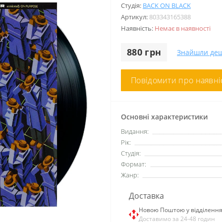
Студія:
BACK ON BLACK
Артикул:
803343165388
Наявність:
Немає в наявності
880 грн
Знайшли де
Повідомити про наявні
Основні характеристики
Видання:
Рік:
Студія:
Формат:
Жанр:
Доставка
Новою Поштою у відділенн
Доставимо за 24-48 годин