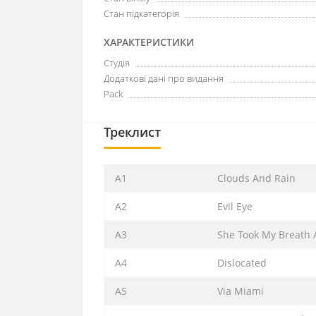
Стан підкатегорія
ХАРАКТЕРИСТИКИ
Студія
Додаткові дані про видання
Pack
Треклист
A1
Clouds And Rain
A2
Evil Eye
A3
She Took My Breath
A4
Dislocated
A5
Via Miami