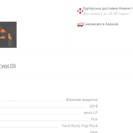
Кур'єрська доставка Новою
Доставимо за 24-48 годин
Самовивіз в Харкові
гуки (0)
Фірмове видання
2018
вініл LP
Рок
Hard Rock, Pop Rock
New