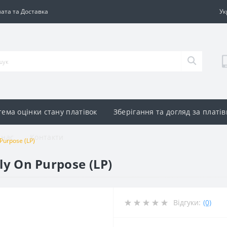
ата та Доставка
Ук
тема оцінки стану платівок
Зберігання та догляд за платі
 нас
Контакти
 Purpose (LP)
lly On Purpose (LP)
Відгуки:
(0)