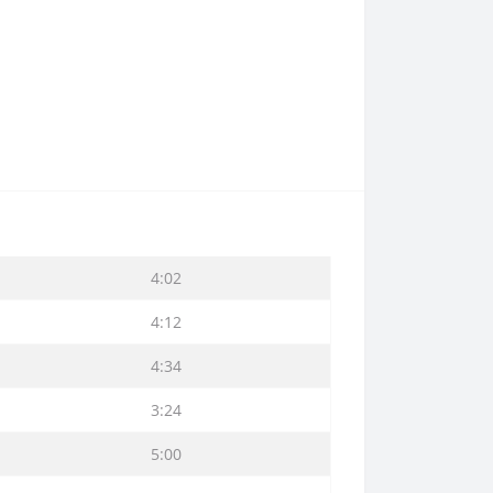
4:02
4:12
4:34
3:24
5:00