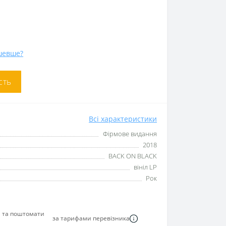
шевше?
сть
Всі характеристики
Фірмове видання
2018
BACK ON BLACK
вініл LP
Рок
я та поштомати
за тарифами перевізника