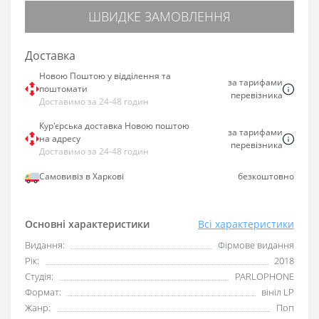
ШВИДКЕ ЗАМОВЛЕННЯ
Доставка
Новою Поштою у відділення та
за тарифами
поштомати
перевізника
Доставимо за 24-48 годин
Кур'єрська доставка Новою поштою
за тарифами
на адресу
перевізника
Доставимо за 24-48 годин
Самовивіз в Харкові
безкоштовно
Основні характеристики
Всі характеристики
Видання:
Фірмове видання
Рік:
2018
Студія:
PARLOPHONE
Формат:
вініл LP
Жанр:
Поп