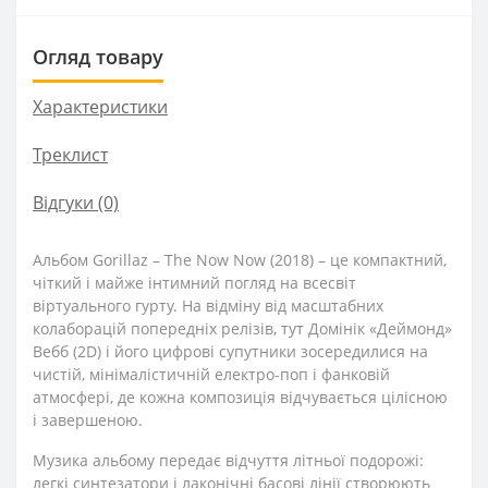
Огляд товару
Характеристики
Треклист
Відгуки (0)
Альбом Gorillaz – The Now Now (2018) – це компактний,
чіткий і майже інтимний погляд на всесвіт
віртуального гурту. На відміну від масштабних
колаборацій попередніх релізів, тут Домінік «Деймонд»
Вебб (2D) і його цифрові супутники зосередилися на
чистій, мінімалістичній електро-поп і фанковій
атмосфері, де кожна композиція відчувається цілісною
і завершеною.
Музика альбому передає відчуття літньої подорожі:
легкі синтезатори і лаконічні басові лінії створюють