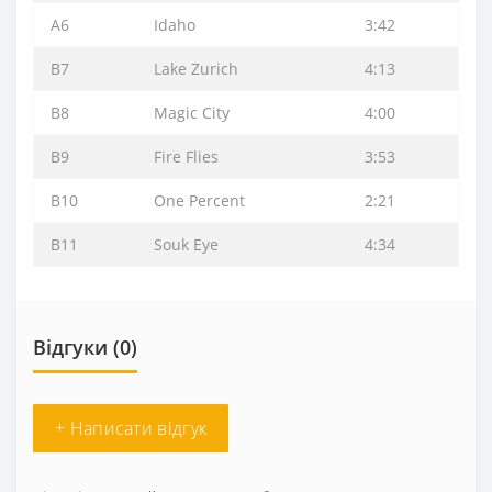
A6
Idaho
3:42
B7
Lake Zurich
4:13
B8
Magic City
4:00
B9
Fire Flies
3:53
B10
One Percent
2:21
B11
Souk Eye
4:34
Відгуки (0)
+ Написати відгук