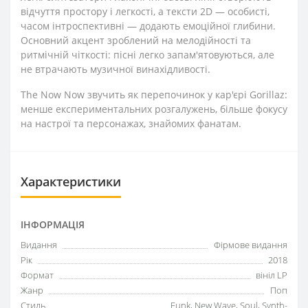
відчуття простору і легкості, а тексти 2D — особисті,
часом інтроспективні — додають емоційної глибини.
Основний акцент зроблений на мелодійності та
ритмічній чіткості: пісні легко запам'ятовуються, але
не втрачають музичної винахідливості.
The Now Now звучить як перепочинок у кар'єрі Gorillaz:
менше експериментальних розгалужень, більше фокусу
на настрої та персонажах, знайомих фанатам.
Характеристики
ІНФОРМАЦІЯ
Видання
Фірмове видання
Рік
2018
Формат
вініл LP
Жанр
Поп
Стиль
Funk, New Wave, Soul, Synth-