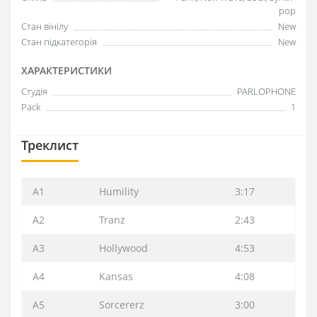
pop
Стан вінілу
New
Стан підкатегорія
New
ХАРАКТЕРИСТИКИ
Студія
PARLOPHONE
Pack
1
Треклист
A1
Humility
3:17
A2
Tranz
2:43
A3
Hollywood
4:53
A4
Kansas
4:08
A5
Sorcererz
3:00