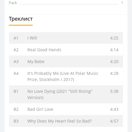
Pack
1
Треклист
A1
I Will
4:25
A2
Real Good Hands
4:14
A3
My Babe
4:20
A4
It's Probably Me (Live At Polar Music
4:28
Prize, Stockholm / 2017)
B1
No Love Dying (2021 "Still Rising"
5:38
Version)
B2
Bad Girl Love
4:43
B3
Why Does My Heart Feel So Bad?
4:57