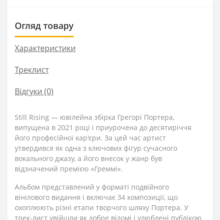
Огляд товару
Характеристики
Треклист
Відгуки (0)
Still Rising — ювілейна збірка Грегорі Портера,
випущена в 2021 році і приурочена до десятиріччя
його професійної кар'єри. За цей час артист
утвердився як одна з ключових фігур сучасного
вокального джазу, а його внесок у жанр був
відзначений премією «Греммі».
Альбом представлений у форматі подвійного
вінілового видання і включає 34 композиції, що
охоплюють різні етапи творчого шляху Портера. У
трек-лист увійшли як добре відомі і улюблені публікою