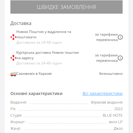
ШВИДКЕ ЗАМОВЛЕННЯ
Доставка
Новою Поштою у відділення та
за тарифами
поштомати
перевізника
Доставимо за 24-48 годин
Кур'єрська доставка Новою поштою
за тарифами
на адресу
перевізника
Доставимо за 24-48 годин
Самовивіз в Харкові
безкоштовно
Основні характеристики
Всі характеристики
Видання:
Фірмове видання
Рік:
2022
Студія:
BLUE NOTE
Формат:
вініл LP
Жанр:
Джаз