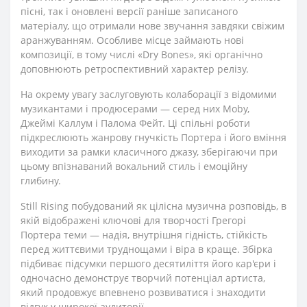
пісні, так і оновлені версії раніше записаного
матеріалу, що отримали нове звучання завдяки свіжим
аранжуванням. Особливе місце займають нові
композиції, в тому числі «Dry Bones», які органічно
доповнюють ретроспективний характер релізу.
На окрему увагу заслуговують колаборації з відомими
музикантами і продюсерами — серед них Moby,
Джеймі Каллум і Палома Фейт. Ці спільні роботи
підкреслюють жанрову гнучкість Портера і його вміння
виходити за рамки класичного джазу, зберігаючи при
цьому впізнаваний вокальний стиль і емоційну
глибину.
Still Rising побудований як цілісна музична розповідь, в
якій відображені ключові для творчості Грегорі
Портера теми — надія, внутрішня гідність, стійкість
перед життєвими труднощами і віра в краще. Збірка
підбиває підсумки першого десятиліття його кар'єри і
одночасно демонструє творчий потенціал артиста,
який продовжує впевнено розвиватися і знаходити
відгук у широкої аудиторії.