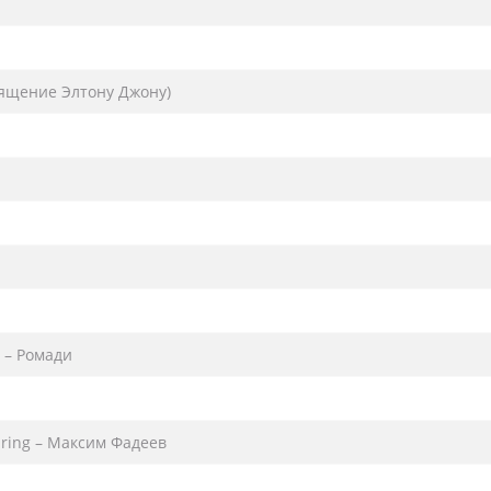
ящение Элтону Джону)
 – Ромади
ring – Максим Фадеев