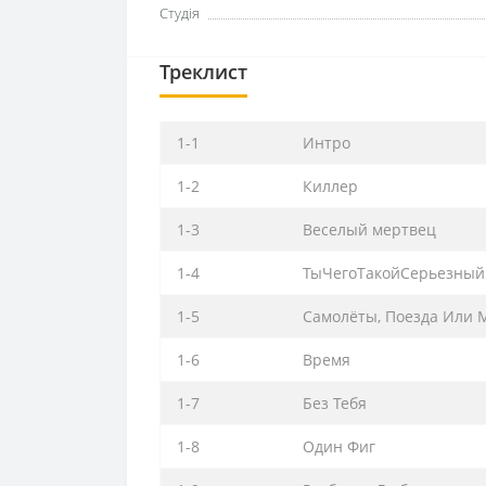
Студія
Треклист
1-1
Интро
1-2
Киллер
1-3
Веселый мертвец
1-4
ТыЧегоТакойСерьезный 
1-5
Самолёты, Поезда Или 
1-6
Время
1-7
Без Тебя
1-8
Один Фиг