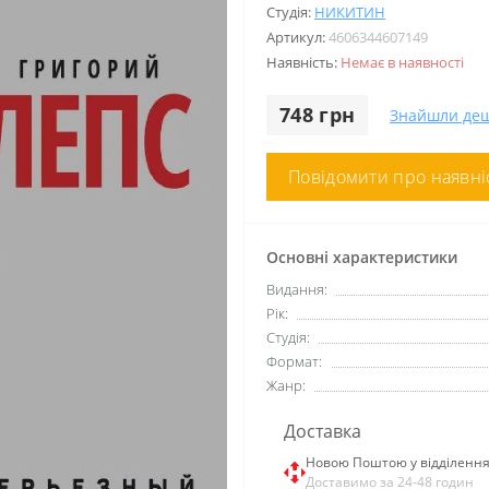
Студія:
НИКИТИН
Артикул:
4606344607149
Наявність:
Немає в наявності
748 грн
Знайшли де
Повідомити про наявні
Основні характеристики
Видання:
Рік:
Студія:
Формат:
Жанр:
Доставка
Новою Поштою у відділенн
Доставимо за 24-48 годин