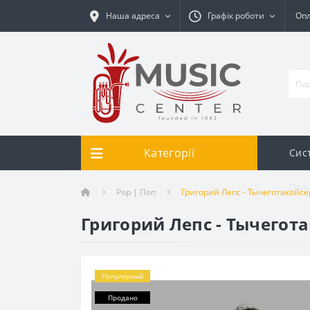
Наша адреса
Графік роботи
Опл
Категорії
Сис
Про
Pop | Поп
Григорий Лепс - Тычеготакойсе
Григорий Лепс - Тычегота
Популярний
Продано