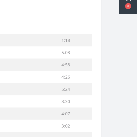
0
1:18
5:03
4:58
4:26
5:24
3:30
4:07
3:02