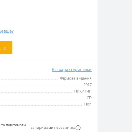
шевше?
сть
Всі характеристики
Фірмове видання
2017
НИКИТИН
CD
Поп
я та поштомати
за тарифами перевізника