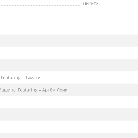
НИКИТИН
Featuring – Тимати
Машины Featuring – Артём Лоик