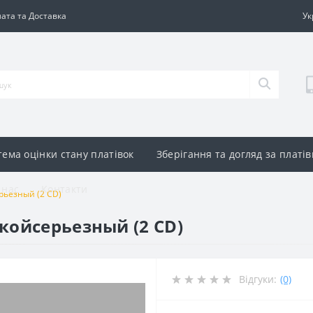
ата та Доставка
Ук
тема оцінки стану платівок
Зберігання та догляд за платі
 нас
Контакти
рьезный (2 CD)
койсерьезный (2 CD)
Відгуки:
(0)