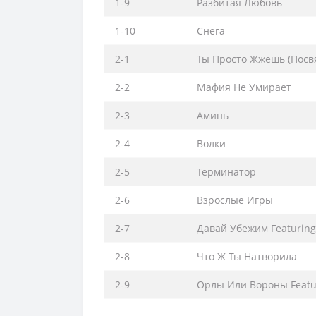
1-9
Разбитая Любовь
1-10
Снега
2-1
Ты Просто Жжёшь (Посв
2-2
Мафия Не Умирает
2-3
Аминь
2-4
Волки
2-5
Терминатор
2-6
Взрослые Игры
2-7
Давай Убежим Featuring
2-8
Что Ж Ты Натворила
2-9
Орлы Или Вороны Featu