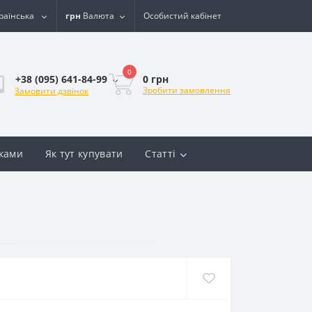
раїнська
грн
Валюта
Особистий кабінет
0
0 грн
+38 (095) 641-84-99
Зробити замовлення
Замовити дзвінок
вками
Як тут купувати
Статті