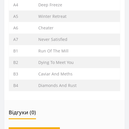
A4
Deep Freeze
A5
Winter Retreat
A6
Cheater
A7
Never Satisfied
B1
Run Of The Mill
B2
Dying To Meet You
B3
Caviar And Meths
B4
Diamonds And Rust
Відгуки (0)