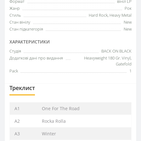
Формат
вініл LP
Жанр
Рок
Стиль
Hard Rock, Heavy Metal
Стан вінілу
New
Стан підкатегорія
New
ХАРАКТЕРИСТИКИ
Студія
BACK ON BLACK
Додаткові дані про видання
Heavyweight 180 Gr. Vinyl,
Gatefold
Pack
1
Треклист
A1
One For The Road
A2
Rocka Rolla
A3
Winter