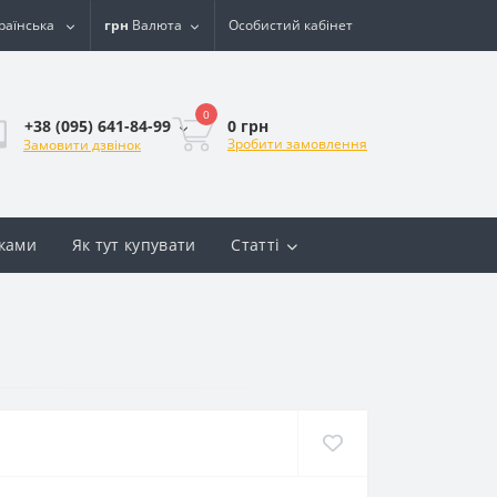
раїнська
грн
Валюта
Особистий кабінет
0
0 грн
+38 (095) 641-84-99
Зробити замовлення
Замовити дзвінок
вками
Як тут купувати
Статті