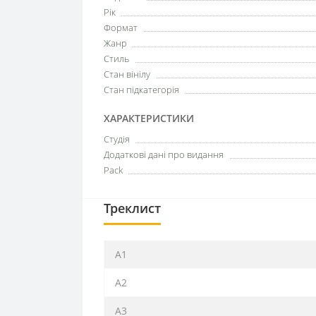
Рік
Формат
Жанр
Стиль
Стан вінілу
Стан підкатегорія
ХАРАКТЕРИСТИКИ
Студія
Додаткові дані про видання
Pack
Треклист
A1
A2
A3