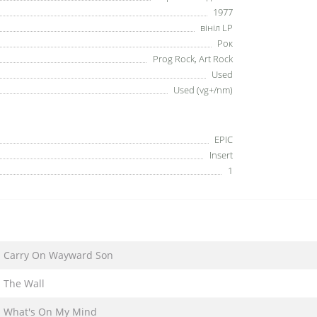
1977
вініл LP
Рок
Prog Rock, Art Rock
Used
Used (vg+/nm)
EPIC
Insert
1
Carry On Wayward Son
The Wall
What's On My Mind