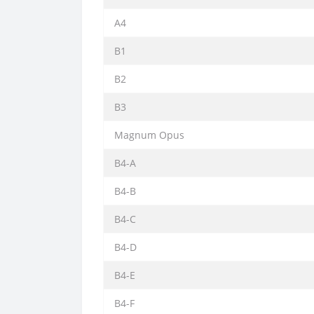
A4
B1
B2
B3
Magnum Opus
B4-A
B4-B
B4-C
B4-D
B4-E
B4-F