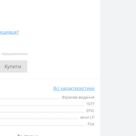
дешевше?
и передзвонимо
Купити
Всі характеристики
Фірмове видання
1977
EPIC
вініл LP
Рок