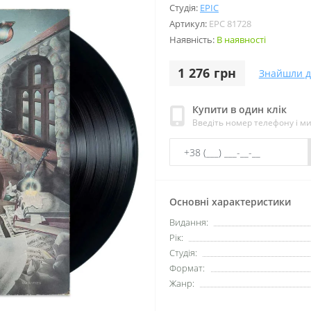
Студія:
EPIC
Артикул:
EPC 81728
Наявність:
В наявності
1 276 грн
Знайшли 
Купити в один клік
Введіть номер телефону і м
Основні характеристики
Видання:
Рік:
Студія:
Формат:
Жанр: