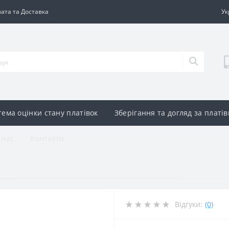
ата та Доставка
Ук
тема оцінки стану платівок
Зберігання та догляд за платі
 нас
Контакти
Відгуки:
(0)