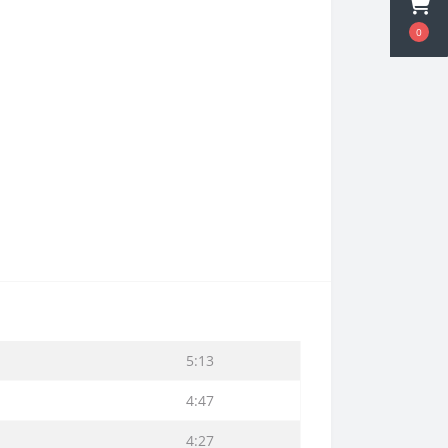
0
5:13
4:47
4:27