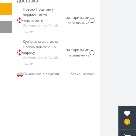
Доставка
Новою Поштою у
відділення та
за тарифами
поштомати
перевізника
Доставимо за 24-48
годин
Кур'єрська доставка
Новою поштою на
за тарифами
адресу
перевізника
Доставимо за 24-48
годин
Самовивіз в Харкові
безкоштовно
0