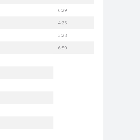
6:29
4:26
3:28
6:50