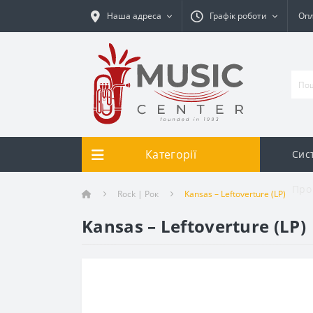
Наша адреса
Графік роботи
Опл
Категорії
Сис
Про
Rock | Рок
Kansas ‎– Leftoverture (LP)
Kansas ‎– Leftoverture (LP)