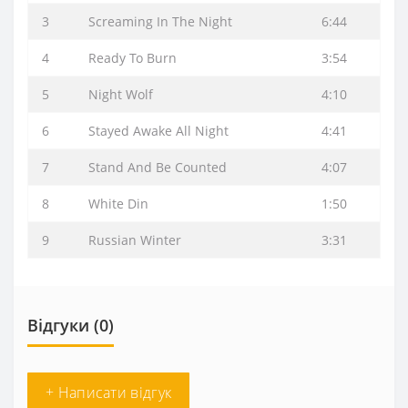
3
Screaming In The Night
6:44
4
Ready To Burn
3:54
5
Night Wolf
4:10
6
Stayed Awake All Night
4:41
7
Stand And Be Counted
4:07
8
White Din
1:50
9
Russian Winter
3:31
Відгуки (0)
+ Написати відгук