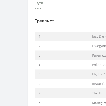
Студія
Pack
Треклист
1
Just Dan
2
Lovegam
3
Paparazz
4
Poker Fa
5
Eh, Eh (N
6
Beautiful
7
The Fam
8
Money H