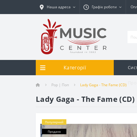
Наша адреса
Графік роботи
Опл
Категорії
Сис
Про
Pop | Поп
Lady Gaga - The Fame (CD)
Lady Gaga - The Fame (CD)
Популярний
Продано