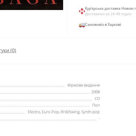
Кур'єрська доставка Новою
Доставимо за 24-48 годин
Самовивіз в Харкові
гуки (0)
Фірмове видання
2008
CD
Поп
Electro, Euro-Pop, RnB/Swing, Synth-pop
-