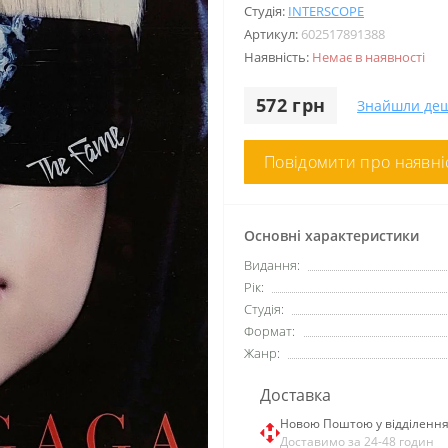
Студія:
INTERSCOPE
Артикул:
602517891388
Наявність:
Немає в наявності
572 грн
Знайшли де
Повідомити про наявні
Основні характеристики
Видання:
Рік:
Студія:
Формат:
Жанр:
Доставка
Новою Поштою у відділенн
Доставимо за 24-48 годин