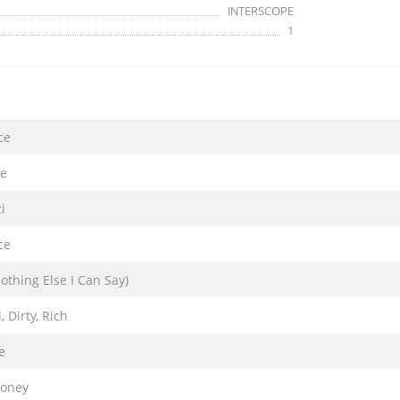
INTERSCOPE
1
ce
e
i
ce
othing Else I Can Say)
, Dirty, Rich
e
oney