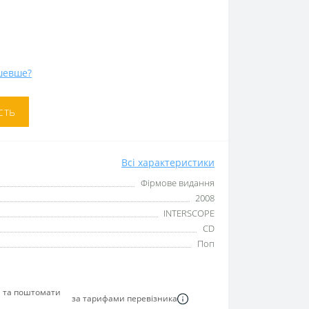
шевше?
сть
Всі характеристики
Фірмове видання
2008
INTERSCOPE
CD
Поп
я та поштомати
за тарифами перевізника