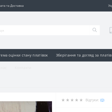
ата та Доставка
Ук
тема оцінки стану платівок
Зберігання та догляд за платі
 нас
Контакти
Відгуки:
(0)