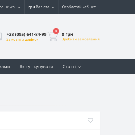
раїнська
грн
Валюта
Особистий кабінет
0
0 грн
+38 (095) 641-84-99
Зробити замовлення
Замовити дзвінок
вками
Як тут купувати
Статті