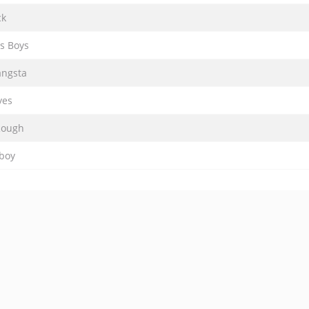
ck
s Boys
angsta
yes
 Rough
boy