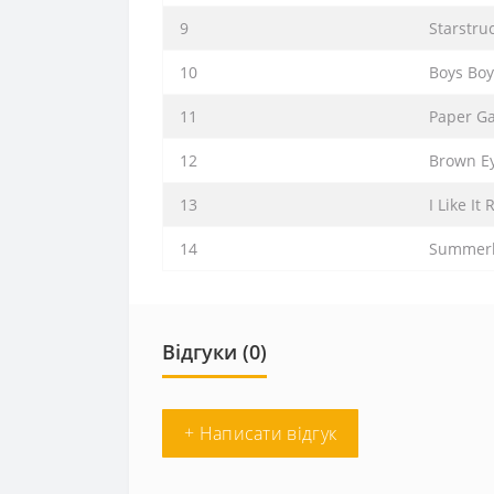
9
Starstru
10
Boys Boy
11
Paper G
12
Brown E
13
I Like It
14
Summer
Відгуки (0)
+ Написати відгук