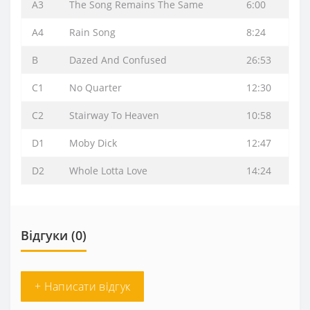
A3
The Song Remains The Same
6:00
A4
Rain Song
8:24
B
Dazed And Confused
26:53
C1
No Quarter
12:30
C2
Stairway To Heaven
10:58
D1
Moby Dick
12:47
D2
Whole Lotta Love
14:24
Відгуки (0)
+ Написати відгук