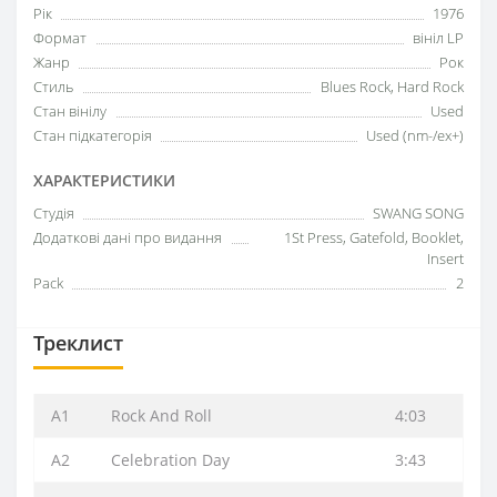
Рік
1976
Формат
вініл LP
Жанр
Рок
Стиль
Blues Rock, Hard Rock
Стан вінілу
Used
Стан підкатегорія
Used (nm-/ex+)
ХАРАКТЕРИСТИКИ
Студія
SWANG SONG
Додаткові дані про видання
1St Press, Gatefold, Booklet,
Insert
Pack
2
Треклист
A1
Rock And Roll
4:03
A2
Celebration Day
3:43