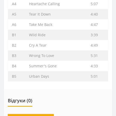
A4
Heartache Calling
5:07
A5
Tear It Down
4:40
A6
Take Me Back
4:47
B1
Wild Ride
3:39
B2
Cry A Tear
4:49
B3
Wrong To Love
5:31
B4
Summer's Gone
4:33
B5
Urban Days
5:01
Відгуки (0)