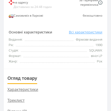
за тарифами
на адресу
перевізника
Доставимо за 24-48 годин
Самовивіз в Харкові
безкоштовно
Основні характеристики
Всі характеристики
Видання:
Фірмове видання
Рік:
1990
Студія:
SQUAWK
Формат:
вініл LP
Жанр:
Рок
Огляд товару
Характеристики
Треклист