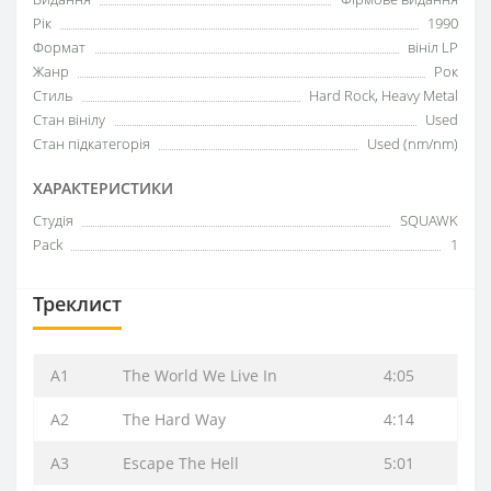
Рік
1990
Формат
вініл LP
Жанр
Рок
Стиль
Hard Rock, Heavy Metal
Стан вінілу
Used
Стан підкатегорія
Used (nm/nm)
ХАРАКТЕРИСТИКИ
Студія
SQUAWK
Pack
1
Треклист
A1
The World We Live In
4:05
A2
The Hard Way
4:14
A3
Escape The Hell
5:01