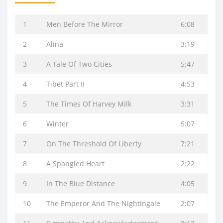
1
Men Before The Mirror
6:08
2
Alina
3:19
3
A Tale Of Two Cities
5:47
4
Tibet Part II
4:53
5
The Times Of Harvey Milk
3:31
6
Winter
5:07
7
On The Threshold Of Liberty
7:21
8
A Spangled Heart
2:22
9
In The Blue Distance
4:05
10
The Emperor And The Nightingale
2:07