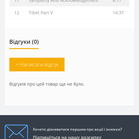
11
Sympathy And Acknowledgement
8:17
12
Tibet Part V
14:37
Відгуки (0)
+ Написати відгук
Відгуків про цей товар ще не було.
Хочете дізнаватися першим про акції і знижки?
Підпишіться на нашу розсилку