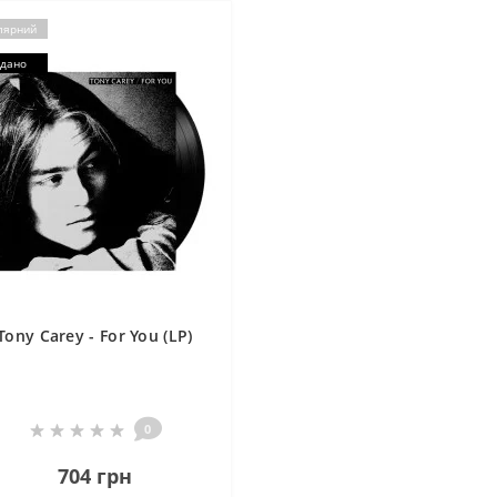
лярний
дано
Tony Carey - For You (LP)
0
704 грн