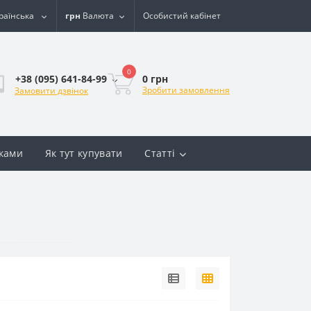
раїнська
грн
Валюта
Особистий кабінет
0
0 грн
+38 (095) 641-84-99
Зробити замовлення
Замовити дзвінок
вками
Як тут купувати
Статті