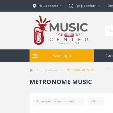
Наша адреса
Графік роботи
Опл
Категорії
Сис
Про
Виробник
METRONOME MUSIC
METRONOME MUSIC