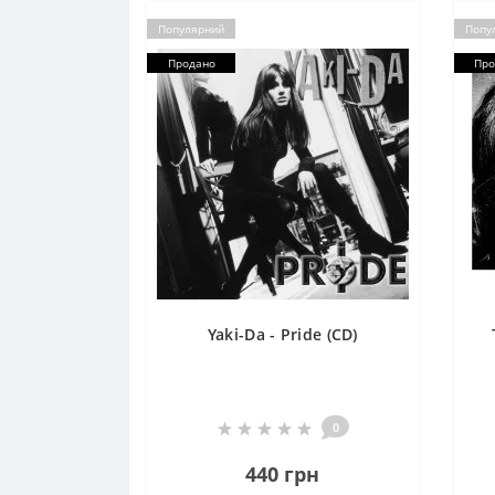
Популярний
Попу
Продано
Про
Yaki-Da - Pride (CD)
0
440 грн