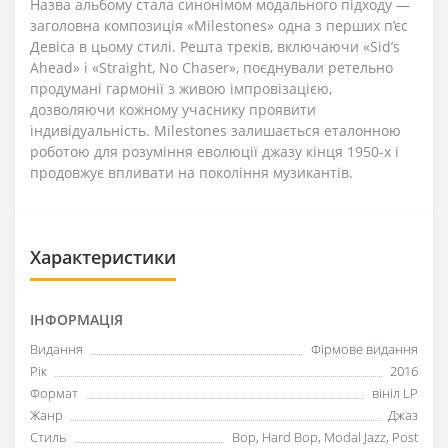
Назва альбому стала синонімом модального підходу —
заголовна композиція «Milestones» одна з перших п’єс
Девіса в цьому стилі. Решта треків, включаючи «Sid’s
Ahead» і «Straight, No Chaser», поєднували ретельно
продумані гармонії з живою імпровізацією,
дозволяючи кожному учаснику проявити
індивідуальність. Milestones залишається еталонною
роботою для розуміння еволюції джазу кінця 1950-х і
продовжує впливати на покоління музикантів.
Характеристики
ІНФОРМАЦІЯ
Видання
Фірмове видання
Рік
2016
Формат
вініл LP
Жанр
Джаз
Стиль
Bop, Hard Bop, Modal Jazz, Post