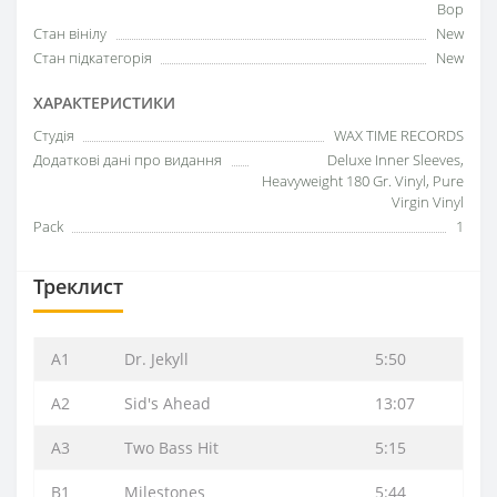
Bop
Стан вінілу
New
Стан підкатегорія
New
ХАРАКТЕРИСТИКИ
Студія
WAX TIME RECORDS
Додаткові дані про видання
Deluxe Inner Sleeves,
Heavyweight 180 Gr. Vinyl, Pure
Virgin Vinyl
Pack
1
Треклист
A1
Dr. Jekyll
5:50
A2
Sid's Ahead
13:07
A3
Two Bass Hit
5:15
B1
Milestones
5:44