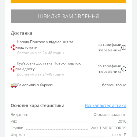
ШВИДКЕ ЗАМОВЛЕННЯ
Доставка
Новою Поштою у відділення та
за тарифами
поштомати
перевізника
Доставимо за 24-48 годин
Кур'єрська доставка Новою поштою
за тарифами
на адресу
перевізника
Доставимо за 24-48 годин
Самовивіз в Харкові
безкоштовно
Основні характеристики
Всі характеристики
Видання:
Фірмове видання
Рік:
2016
Студія:
WAX TIME RECORDS
Формат:
вініл LP