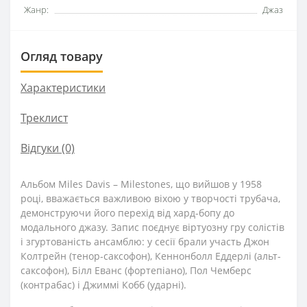
Жанр:
Джаз
Огляд товару
Характеристики
Треклист
Відгуки (0)
Альбом Miles Davis – Milestones, що вийшов у 1958
році, вважається важливою віхою у творчості трубача,
демонструючи його перехід від хард-бопу до
модального джазу. Запис поєднує віртуозну гру солістів
і згуртованість ансамблю: у сесії брали участь Джон
Колтрейн (тенор-саксофон), Кеннонболл Еддерлі (альт-
саксофон), Білл Еванс (фортепіано), Пол Чемберс
(контрабас) і Джиммі Кобб (ударні).