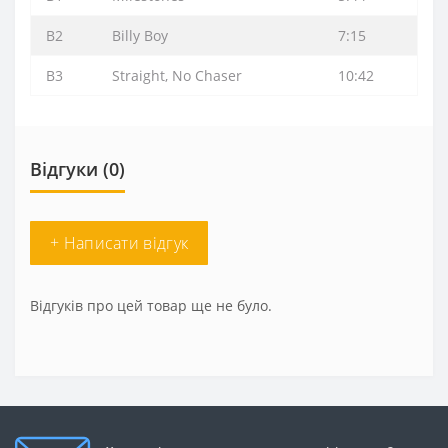
B2
Billy Boy
7:15
B3
Straight, No Chaser
10:42
Відгуки (0)
+ Написати відгук
Відгуків про цей товар ще не було.