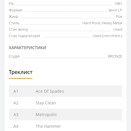
Рік
1981
Формат
вініл LP
Жанр
Рок
Стиль
Hard Rock, Heavy Metal
Стан вінілу
Used
Стан підкатегорія
Used (nm+/mint-)
ХАРАКТЕРИСТИКИ
Студія
BRONZE
Треклист
A1
Ace Of Spades
A2
Stay Clean
A3
Metropolis
A4
The Hammer