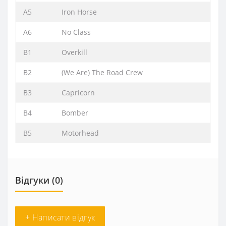
A5
Iron Horse
A6
No Class
B1
Overkill
B2
(We Are) The Road Crew
B3
Capricorn
B4
Bomber
B5
Motorhead
Відгуки (0)
+ Написати відгук