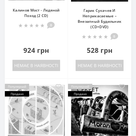
Калинов Мост - Ледяной
Гарик Сукачев И
Поход (2 CD)
Неприкасаемые –
Внезапный Будильник
0
(CD+DVD)
0
924 грн
528 грн
НЕМАЄ В НАЯВНОСТІ
НЕМАЄ В НАЯВНОСТІ
Популярний
Популярний
Продано
Продано