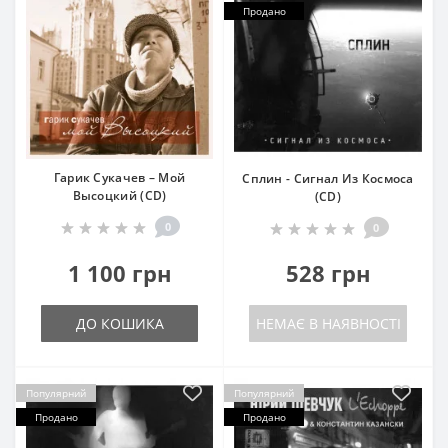
Продано
Гарик Сукачев – Мой
Сплин - Сигнал Из Космоса
Высоцкий (CD)
(CD)
0
0
1 100 грн
528 грн
ДО КОШИКА
НЕМАЄ В НАЯВНОСТІ
Популярний
Популярний
Продано
Продано