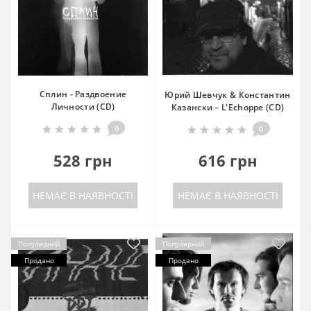
Сплин - Раздвоение
Юрий Шевчук & Константин
Личности (CD)
Казански ‎– L'Echoppe (CD)
0
0
528 грн
616 грн
НЕМАЄ В НАЯВНОСТІ
НЕМАЄ В НАЯВНОСТІ
Популярний
Популярний
Продано
Продано