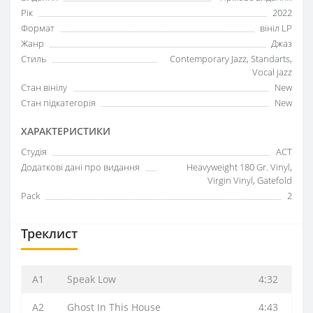
Рік
2022
Формат
вініл LP
Жанр
Джаз
Стиль
Contemporary Jazz, Standarts,
Vocal jazz
Стан вінілу
New
Стан підкатегорія
New
ХАРАКТЕРИСТИКИ
Студія
ACT
Додаткові дані про видання
Heavyweight 180 Gr. Vinyl,
Virgin Vinyl, Gatefold
Pack
2
Треклист
A1
Speak Low
4:32
A2
Ghost In This House
4:43