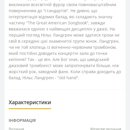
викликали всесвітній фурор своїм повномасштабним
поверненням до "стандартів". Не дивно, що
інтерпретація відомих балад, які складають значну
частину "The Great American Songbook", завжди
вважалася однією з найвищих дисциплін у джазі. На
перший погляд Нільс Ландгрен може здатися трохи не
свій в середині цієї знаменитої групи жінок. Ландгрен,
чи не той хлопець із вогненно-червоним тромбоном,
який постійно доводить концертні зали до точки
кипіння? Так - це він. Але Бог знає, що шведський
джазовий тромбоніст може запропонувати більше, ніж
жорсткий рок, заводний фанк. Коли справа доходить до
балад, Нільс Ландгрен - "old hand".
Характеристики
ІНФОРМАЦІЯ
Видання
Фірмове видання