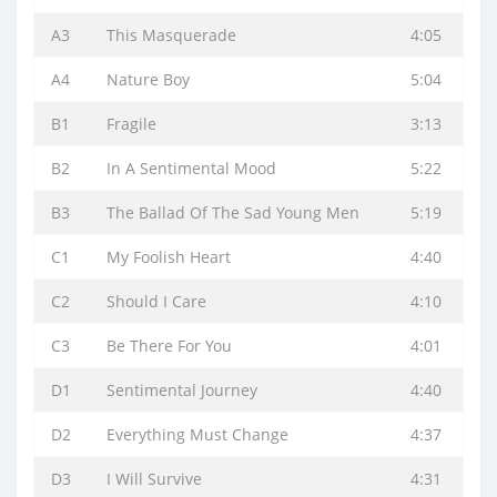
A3
This Masquerade
4:05
A4
Nature Boy
5:04
B1
Fragile
3:13
B2
In A Sentimental Mood
5:22
B3
The Ballad Of The Sad Young Men
5:19
C1
My Foolish Heart
4:40
C2
Should I Care
4:10
C3
Be There For You
4:01
D1
Sentimental Journey
4:40
D2
Everything Must Change
4:37
D3
I Will Survive
4:31