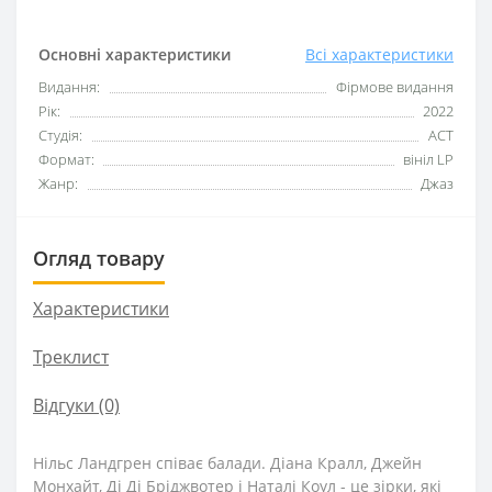
Основні характеристики
Всі характеристики
Видання:
Фірмове видання
Рік:
2022
Студія:
ACT
Формат:
вініл LP
Жанр:
Джаз
Огляд товару
Характеристики
Треклист
Відгуки (0)
Нільс Ландгрен співає балади. Діана Кралл, Джейн
Монхайт, Ді Ді Бріджвотер і Наталі Коул - це зірки, які