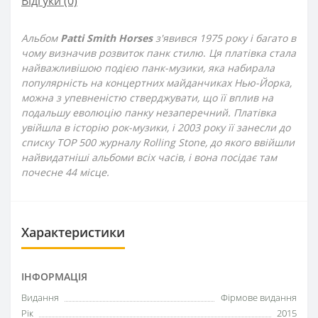
Відгуки (0)
Альбом
Patti Smith Horses
з'явився 1975 року і багато в
чому визначив розвиток панк стилю
.
Ця платівка стала
найважливішою подією панк-музики, яка набирала
популярність на концертних майданчиках Нью-Йорка,
можна з упевненістю стверджувати, що її вплив на
подальшу еволюцію панку незаперечний.
Платівка
увійшла в історію рок-музики, і 2003 року її занесли до
списку ТОР 500 журналу Rolling Stone, до якого ввійшли
найвидатніші альбоми всіх часів, і вона посідає там
почесне 44 місце.
Характеристики
ІНФОРМАЦІЯ
Видання
Фірмове видання
Рік
2015