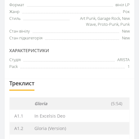
Формат
вініл LP
Жанр
Рок
Стиль
Art Punk, Garage Rock, New
Wave, Proto-Punk, Punk
Стан вінілу
New
Стан підкатегорія
New
ХАРАКТЕРИСТИКИ
Студія
ARISTA
Pack
1
Треклист
Gloria
(5:54)
A1.1
In Excelsis Deo
A1.2
Gloria (Version)