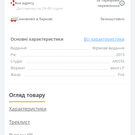
за тарифами
на адресу
перевізника
Доставимо за 24-48 годин
Самовивіз в Харкові
безкоштовно
Основні характеристики
Всі характеристики
Видання:
Фірмове видання
Рік:
2015
Студія:
ARISTA
Формат:
вініл LP
Жанр:
Рок
Огляд товару
Характеристики
Треклист