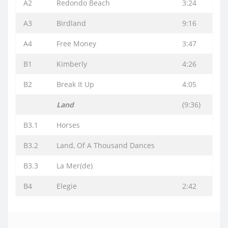
A2
Redondo Beach
3:24
A3
Birdland
9:16
A4
Free Money
3:47
B1
Kimberly
4:26
B2
Break It Up
4:05
Land
(9:36)
B3.1
Horses
B3.2
Land, Of A Thousand Dances
B3.3
La Mer(de)
B4
Elegie
2:42