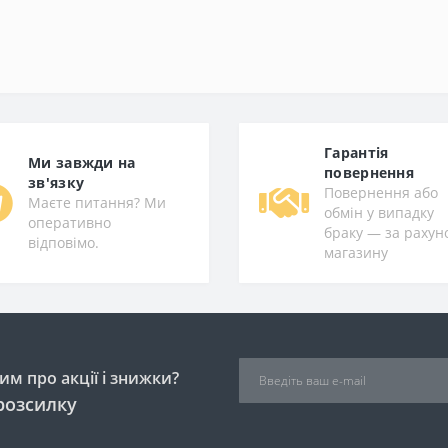
Гарантiя
Ми завжди на
повернення
зв'язку
Повернення або
Маєте питання? Ми
обмін у випадку
оперативно
браку — за рахун
відповімо.
магазину
м про акції і знижки?
розсилку