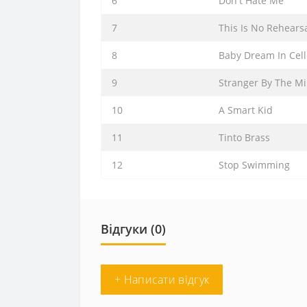
6
Don't Hate Me
7
This Is No Rehears
8
Baby Dream In Cel
9
Stranger By The M
10
A Smart Kid
11
Tinto Brass
12
Stop Swimming
Відгуки (0)
+ Написати відгук