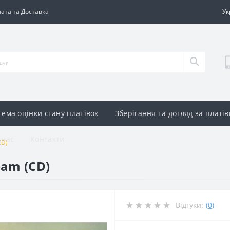
ата та Доставка
Ук
тема оцінки стану платівок
Зберігання та догляд за платі
 нас
Контакти
CD)
eam (CD)
Відгуки:
(0)