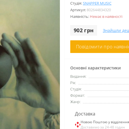
Студія:
SNAPPER MUSIC
Артикул:
802644834320
Наявність:
Немає в наявності
902 грн
Знайшли де
Повідомити про наявні
Основні характеристики
Видання:
Рік:
Студія:
Формат:
Жанр:
Доставка
Новою Поштою у відділенн
Доставимо за 24-48 годин