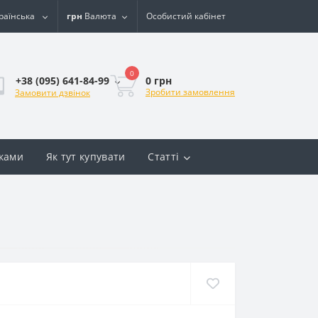
раїнська
грн
Валюта
Особистий кабінет
0
0 грн
+38 (095) 641-84-99
Зробити замовлення
Замовити дзвінок
вками
Як тут купувати
Статті