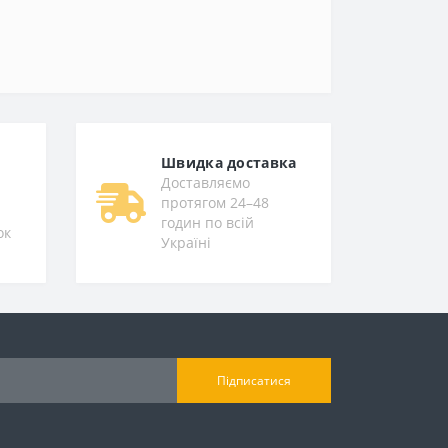
Швидка доставка
Доставляємо
протягом 24–48
годин по всій
ок
Україні
Підписатися