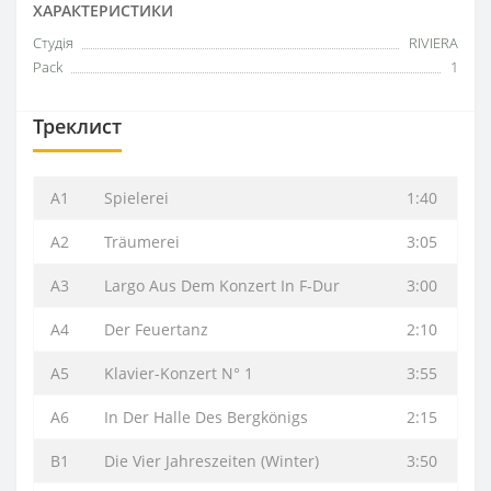
ХАРАКТЕРИСТИКИ
Студія
RIVIERA
Pack
1
Треклист
A1
Spielerei
1:40
A2
Träumerei
3:05
A3
Largo Aus Dem Konzert In F-Dur
3:00
A4
Der Feuertanz
2:10
A5
Klavier-Konzert N° 1
3:55
A6
In Der Halle Des Bergkönigs
2:15
B1
Die Vier Jahreszeiten (Winter)
3:50