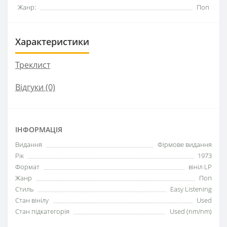
Жанр:
Поп
Характеристики
Треклист
Відгуки (0)
ІНФОРМАЦІЯ
Видання
Фірмове видання
Рік
1973
Формат
вініл LP
Жанр
Поп
Стиль
Easy Listening
Стан вінілу
Used
Стан підкатегорія
Used (nm/nm)