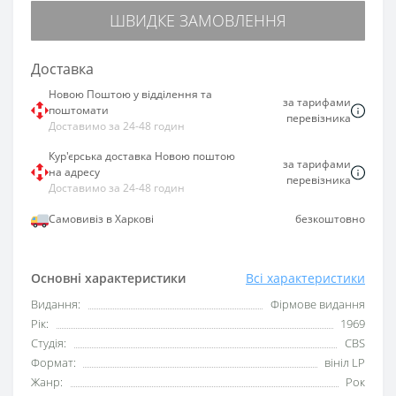
ШВИДКЕ ЗАМОВЛЕННЯ
Доставка
Новою Поштою у відділення та
за тарифами
поштомати
перевізника
Доставимо за 24-48 годин
Кур'єрська доставка Новою поштою
за тарифами
на адресу
перевізника
Доставимо за 24-48 годин
Самовивіз в Харкові
безкоштовно
Основні характеристики
Всі характеристики
Видання:
Фірмове видання
Рік:
1969
Студія:
CBS
Формат:
вініл LP
Жанр:
Рок