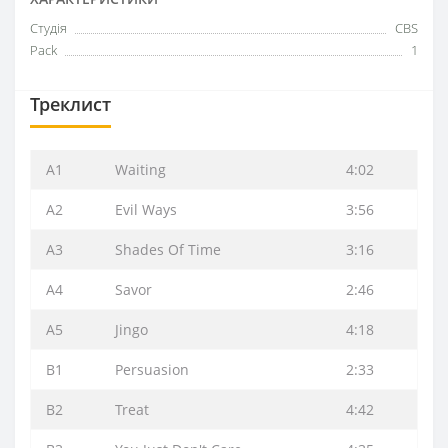
Студія
CBS
Pack
1
Треклист
A1
Waiting
4:02
A2
Evil Ways
3:56
A3
Shades Of Time
3:16
A4
Savor
2:46
A5
Jingo
4:18
B1
Persuasion
2:33
B2
Treat
4:42