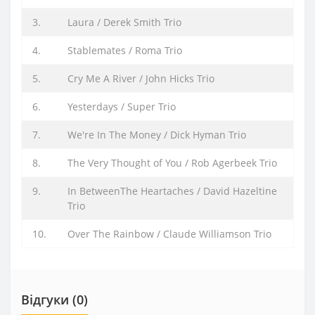
3.
Laura / Derek Smith Trio
4.
Stablemates / Roma Trio
5.
Cry Me A River / John Hicks Trio
6.
Yesterdays / Super Trio
7.
We're In The Money / Dick Hyman Trio
8.
The Very Thought of You / Rob Agerbeek Trio
9.
In BetweenThe Heartaches / David Hazeltine
Trio
10.
Over The Rainbow / Claude Williamson Trio
Відгуки (0)