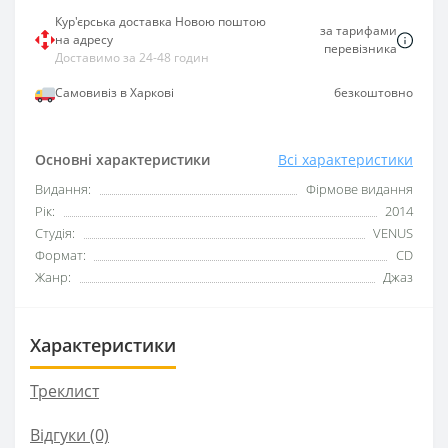
Кур'єрська доставка Новою поштою
за тарифами
на адресу
перевізника
Доставимо за 24-48 годин
Самовивіз в Харкові
безкоштовно
Основні характеристики
Всі характеристики
Видання:
Фірмове видання
Рік:
2014
Студія:
VENUS
Формат:
CD
Жанр:
Джаз
Характеристики
Треклист
Відгуки (0)