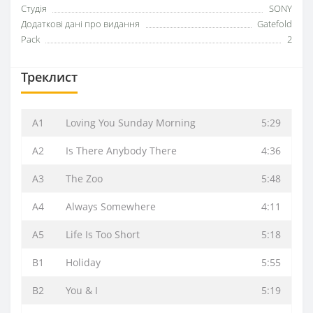
Студія
SONY
Додаткові дані про видання
Gatefold
Pack
2
Треклист
A1
Loving You Sunday Morning
5:29
A2
Is There Anybody There
4:36
A3
The Zoo
5:48
A4
Always Somewhere
4:11
A5
Life Is Too Short
5:18
B1
Holiday
5:55
B2
You & I
5:19