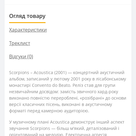
Огляд товару
Характеристики
Треклист
Відгуки (0)
Scorpions – Acoustica (2001) — концертний акустичний
альбом, записаний у лютому 2001 року в лісабонському
монастирі Convento do Beato. Реліз став для групи
незвичайним досвідом: замість звичного хард-року
виконано повністю перероблені, «розібрані» до основи
версії класичних пісень, виконані в акустичному
форматі перед камерною аудиторією.
У музичному плані Acoustica демонструє інший аспект
звучання Scorpions — більш м'який, деталізований і
орієнтований на мелодію. Електрична агресія