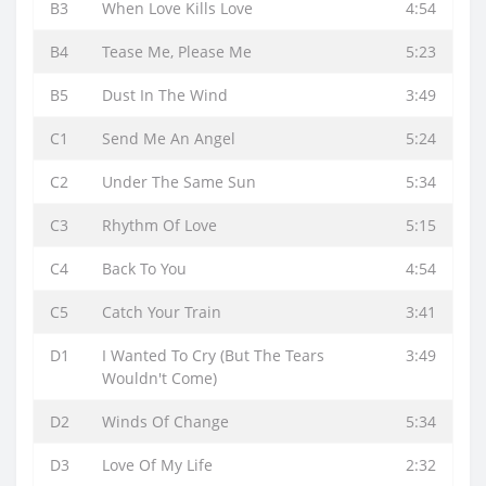
B3
When Love Kills Love
4:54
B4
Tease Me, Please Me
5:23
B5
Dust In The Wind
3:49
C1
Send Me An Angel
5:24
C2
Under The Same Sun
5:34
C3
Rhythm Of Love
5:15
C4
Back To You
4:54
C5
Catch Your Train
3:41
D1
I Wanted To Cry (But The Tears
3:49
Wouldn't Come)
D2
Winds Of Change
5:34
D3
Love Of My Life
2:32