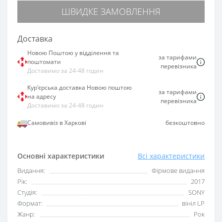
ШВИДКЕ ЗАМОВЛЕННЯ
Доставка
Новою Поштою у відділення та
за тарифами
поштомати
перевізника
Доставимо за 24-48 годин
Кур'єрська доставка Новою поштою
за тарифами
на адресу
перевізника
Доставимо за 24-48 годин
Самовивіз в Харкові
безкоштовно
Основні характеристики
Всі характеристики
Видання:
Фірмове видання
Рік:
2017
Студія:
SONY
Формат:
вініл LP
Жанр:
Рок