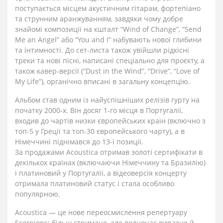
поступається місцем акустичним гітарам, фортепіано
та струнним аранжуванням, завдяки чому добре
знайомі композиції на кшталт “Wind of Change”, “Send
Me an Angel” або “You and I” набувають нової глибини
та інтимності. До сет-листа також увійшли рідкісні
треки та нові пісні, написані спеціально для проєкту, а
також кавер-версії (“Dust in the Wind”, “Drive”, “Love of
My Life”), органічно вписані в загальну концепцію.
Альбом став одним із найуспішніших релізів гурту на
початку 2000-х. Він досяг 1-го місця в Португалії,
входив до чартів низки європейських країн (включно з
топ-5 у Греції та топ-30 європейського чарту), а в
Німеччині піднімався до 13-ї позиції.
За продажами Acoustica отримав золоті сертифікати в
декількох країнах (включаючи Німеччину та Бразилію)
і платиновий у Португалії, а відеоверсія концерту
отримала платиновий статус і стала особливо
популярною.
Acoustica — це нове переосмислення репертуару
Scorpions: більш стримане, але водночас виразне й