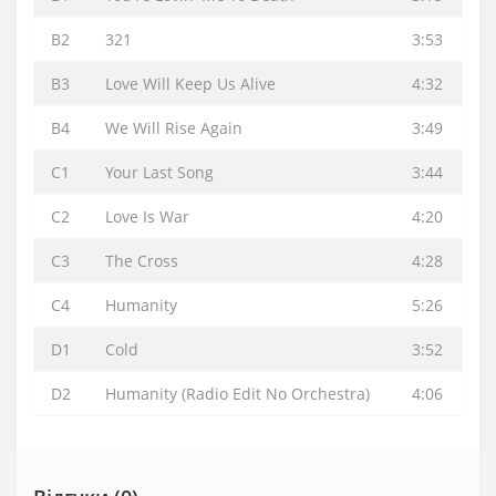
B2
321
3:53
B3
Love Will Keep Us Alive
4:32
B4
We Will Rise Again
3:49
C1
Your Last Song
3:44
C2
Love Is War
4:20
C3
The Cross
4:28
C4
Humanity
5:26
D1
Cold
3:52
D2
Humanity (Radio Edit No Orchestra)
4:06