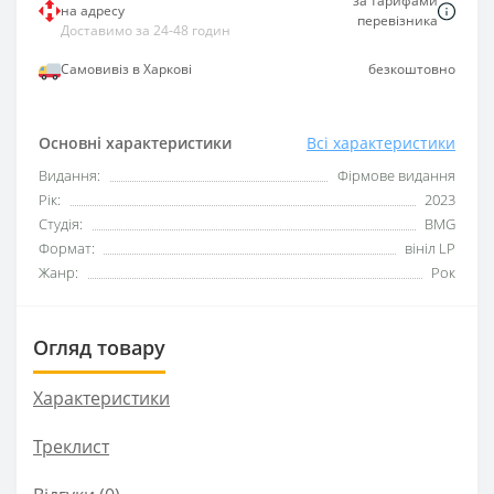
за тарифами
на адресу
перевізника
Доставимо за 24-48 годин
Самовивіз в Харкові
безкоштовно
Основні характеристики
Всі характеристики
Видання:
Фірмове видання
Рік:
2023
Студія:
BMG
Формат:
вініл LP
Жанр:
Рок
Огляд товару
Характеристики
Треклист