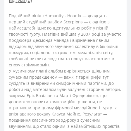
Відгуки (0)
Подвійний вініл «Humanity - Hour I» — двадцять
перший студійний альбом Scorpions — є однією з
наймасштабніших концептуальних робіт у пізній
творчості гурту. Платівка вийшла у 2007 році за участю
продюсера Десмонда Чайлда і відзначена явним
відходом від звичного звучання колективу в бік більш
похмурих, соціально гострих тем: механізація світу,
глобальні виклики людства та пошук власного «я» в
епоху стрімких змін.
У музичному плані альбом вирізняється щільним,
сучасним продакшеном — важкі гітарні рифи тут
сусідять із вивіреними симфонічними партіями. До
роботи над матеріалом були залучені сторонні автори,
зокрема Ерік Базіліан та Марті Фредеріксен, що
допомогло оновити композиційні рішення, не
втративши при цьому фірмової мелодійності гурту та
впізнаваного вокалу Клауса Майне. Результат —
поєднання класичного хард-року з сучасним
звучанням, що стало одним із найамбітніших проєктів