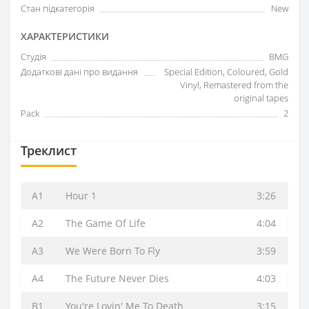
Стан підкатегорія
New
ХАРАКТЕРИСТИКИ
Студія
BMG
Додаткові дані про видання
Special Edition, Coloured, Gold
Vinyl, Remastered from the
original tapes
Pack
2
Треклист
A1
Hour 1
3:26
A2
The Game Of Life
4:04
A3
We Were Born To Fly
3:59
A4
The Future Never Dies
4:03
B1
You're Lovin' Me To Death
3:15