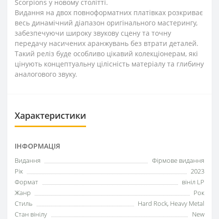
Scorpions у новому столітті.
Видання на двох повноформатних платівках розкриває
весь динамічний діапазон оригінального мастерингу,
забезпечуючи широку звукову сцену та точну
передачу насичених аранжувань без втрати деталей.
Такий реліз буде особливо цікавий колекціонерам, які
цінують концептуальну цілісність матеріалу та глибину
аналогового звуку.
Характеристики
ІНФОРМАЦІЯ
Видання
Фірмове видання
Рік
2023
Формат
вініл LP
Жанр
Рок
Стиль
Hard Rock, Heavy Metal
Стан вінілу
New