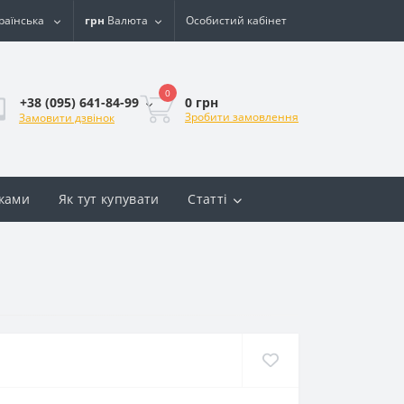
раїнська
грн
Валюта
Особистий кабінет
0
0 грн
+38 (095) 641-84-99
Зробити замовлення
Замовити дзвінок
вками
Як тут купувати
Статті