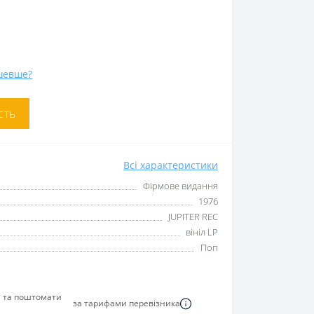
шевше?
сть
Всі характеристики
Фірмове видання
1976
JUPITER REC
вініл LP
Поп
я та поштомати
за тарифами перевізника