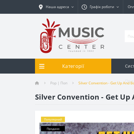
Наша адреса
Графік роботи
Опл
Категорії
Сис
Про
Pop | Поп
Silver Convention - Get Up And Bo
Silver Convention - Get Up 
Популярний
Продано