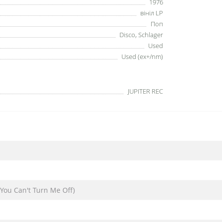
1976
вініл LP
Поп
Disco, Schlager
Used
Used (ex+/nm)
JUPITER REC
You Can't Turn Me Off)