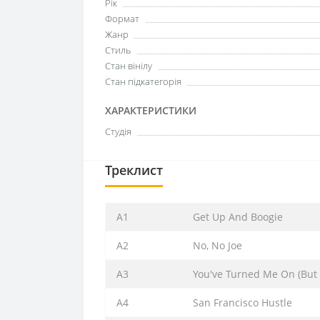
Рік
Формат
Жанр
Стиль
Стан вінілу
Стан підкатегорія
ХАРАКТЕРИСТИКИ
Студія
Треклист
A1
Get Up And Boogie
A2
No, No Joe
A3
You've Turned Me On (But 
A4
San Francisco Hustle