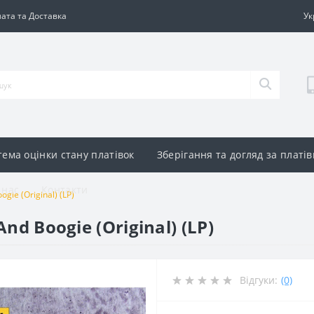
ата та Доставка
Ук
тема оцінки стану платівок
Зберігання та догляд за платі
 нас
Контакти
ogie (Original) (LP)
And Boogie (Original) (LP)
Відгуки:
(0)