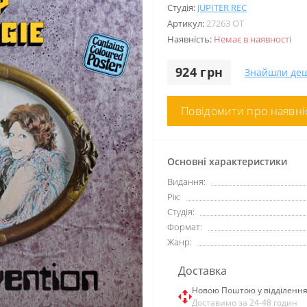
Студія:
JUPITER REC
Артикул:
27263 OT
Наявність:
Немає в наявності
924 грн
Знайшли де
Повідомити про наявні
Основні характеристики
Видання:
Рік:
Студія:
Формат:
Жанр:
Доставка
Новою Поштою у відділенн
Доставимо за 24-48 годин