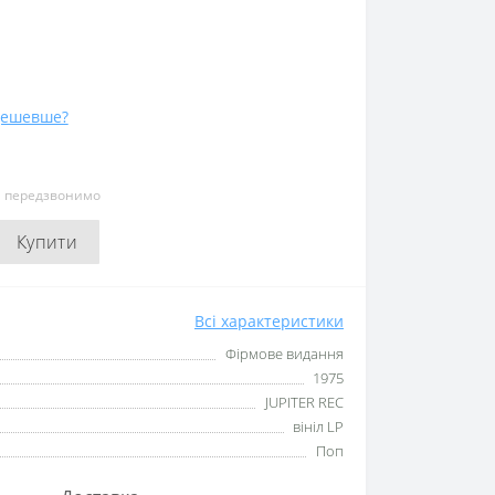
дешевше?
и передзвонимо
Купити
Всі характеристики
Фірмове видання
1975
JUPITER REC
вініл LP
Поп