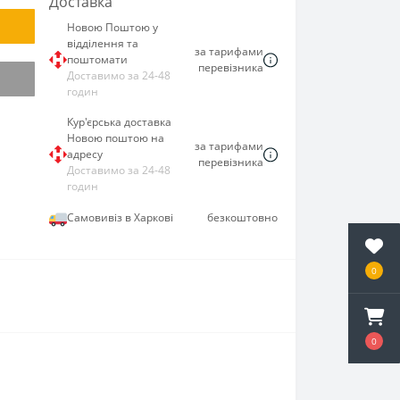
Доставка
Новою Поштою у
відділення та
за тарифами
поштомати
перевізника
Доставимо за 24-48
годин
Кур'єрська доставка
Новою поштою на
за тарифами
адресу
перевізника
Доставимо за 24-48
годин
Самовивіз в Харкові
безкоштовно
0
0