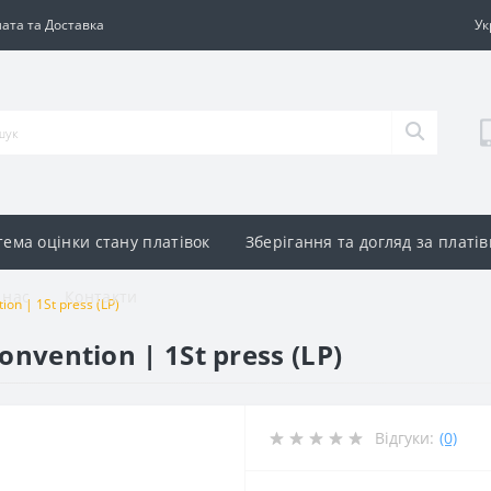
ата та Доставка
Ук
тема оцінки стану платівок
Зберігання та догляд за платі
 нас
Контакти
ion | 1St press (LP)
Convention | 1St press (LP)
Відгуки:
(0)