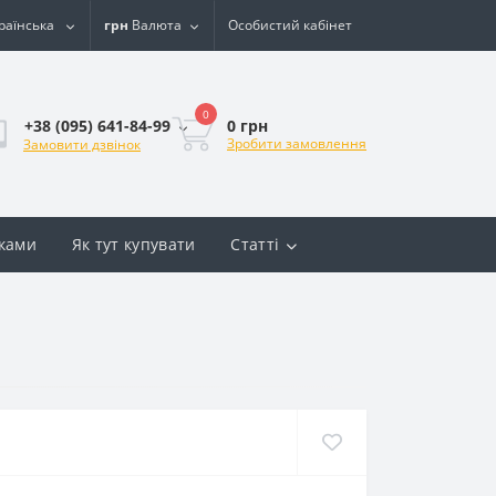
раїнська
грн
Валюта
Особистий кабінет
0
0 грн
+38 (095) 641-84-99
Зробити замовлення
Замовити дзвінок
вками
Як тут купувати
Статті