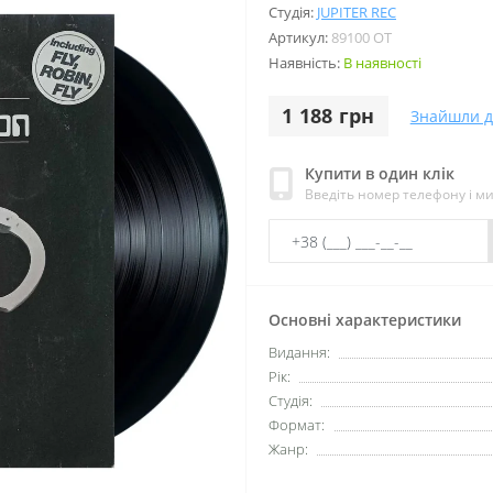
Студія:
JUPITER REC
Артикул:
89100 OT
Наявність:
В наявності
1 188 грн
Знайшли 
Купити в один клік
Введіть номер телефону і м
Основні характеристики
Видання:
Рік:
Студія:
Формат:
Жанр: