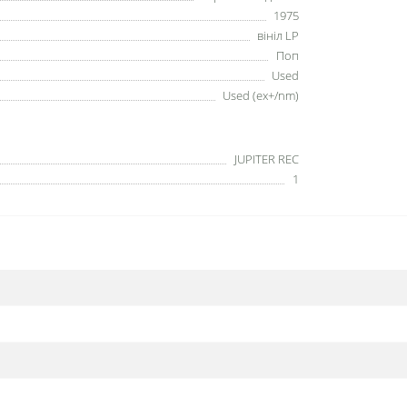
1975
вініл LP
Поп
Used
Used (ex+/nm)
JUPITER REC
1