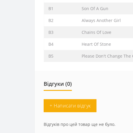
B1
Son Of A Gun
B2
Always Another Girl
B3
Chains Of Love
B4
Heart Of Stone
B5
Please Don't Change The 
Відгуки (0)
+ Написати відгук
Відгуків про цей товар ще не було.