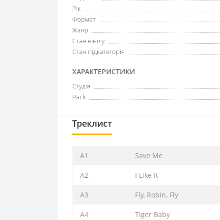
Рік
Формат
Жанр
Стан вінілу
Стан підкатегорія
ХАРАКТЕРИСТИКИ
Студія
Pack
Треклист
A1
Save Me
A2
I Like It
A3
Fly, Robin, Fly
A4
Tiger Baby