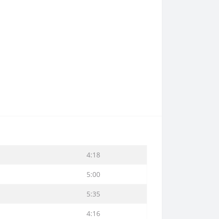
4:18
5:00
5:35
4:16