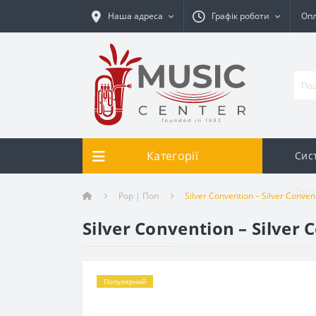
Наша адреса
Графік роботи
Опл
Категорії
Сис
Про
Pop | Поп
Silver Convention – Silver Convent
Silver Convention – Silver 
Популярний