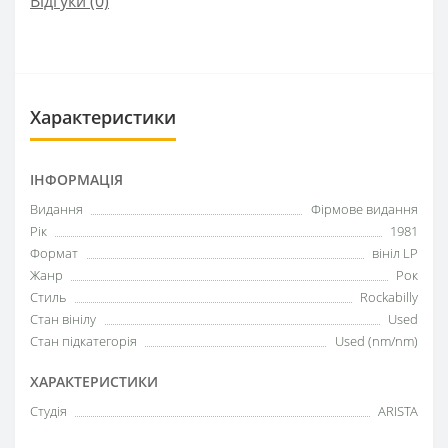
Відгуки (0)
Характеристики
ІНФОРМАЦІЯ
Видання
Фірмове видання
Рік
1981
Формат
вініл LP
Жанр
Рок
Стиль
Rockabilly
Стан вінілу
Used
Стан підкатегорія
Used (nm/nm)
ХАРАКТЕРИСТИКИ
Студія
ARISTA