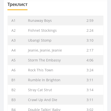
Треклист
A1
Runaway Boys
2:59
A2
Fishnet Stockings
2:24
A3
Ubangi Stomp
3:10
A4
Jeanie, Jeanie, Jeanie
2:17
A5
Storm The Embassy
4:06
A6
Rock This Town
3:24
B1
Rumble In Brighton
3:11
B2
Stray Cat Strut
3:14
B3
Crawl Up And Die
3:11
B4
Double Talkin' Baby
3:02