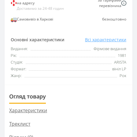
за тарифами
на адресу
перевізника
Доставимо за 24-48 годин
Самовивіз в Харкові
безкоштовно
Основні характеристики
Всі характеристики
Видання:
Фірмове видання
Рік:
1981
Студія:
ARISTA
Формат:
вініл LP
Жанр:
Рок
Огляд товару
Характеристики
Треклист