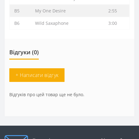
B5
My One Desire
2:55
B6
Wild Saxaphone
3:00
Відгуки (0)
+ Написати відгук
Відгуків про цей товар ще не було.