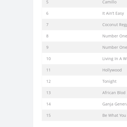
5
Camillo
6
It Ain’t Easy
7
Coconut Reg
8
Number One 
9
Number One 
10
Living In A W
11
Hollywood
12
Tonight
13
African Blod
14
Ganja Gener
15
Be What You