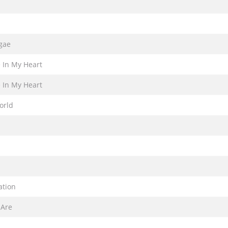
gae
In My Heart
In My Heart
orld
ation
 Are