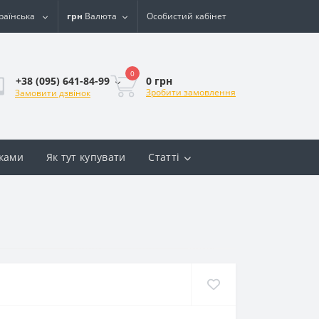
раїнська
грн
Валюта
Особистий кабінет
0
0 грн
+38 (095) 641-84-99
Зробити замовлення
Замовити дзвінок
вками
Як тут купувати
Статті