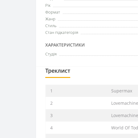
Рік
Формат
Жанр
Стиль
Стан підкатегорія
ХАРАКТЕРИСТИКИ
Студія
Треклист
1
Supermax
2
Lovemachin
3
Lovemachin
4
World Of To