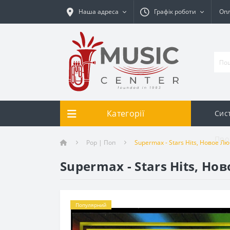
Наша адреса
Графік роботи
Опл
Категорії
Сис
Про
Pop | Поп
Supermaх - Stars Hits, Новое 
Supermaх - Stars Hits, Н
Популярний