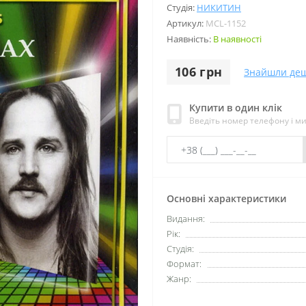
Студія:
НИКИТИН
Артикул:
MCL-1152
Наявність:
В наявності
106 грн
Знайшли де
Купити в один клік
Введіть номер телефону і м
Основні характеристики
Видання:
Рік:
Студія:
Формат:
Жанр: