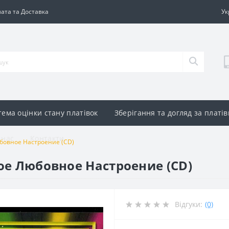
ата та Доставка
Ук
тема оцінки стану платівок
Зберігання та догляд за платі
 нас
Контакти
Любовное Настроение (CD)
овое Любовное Настроение (CD)
Відгуки:
(0)