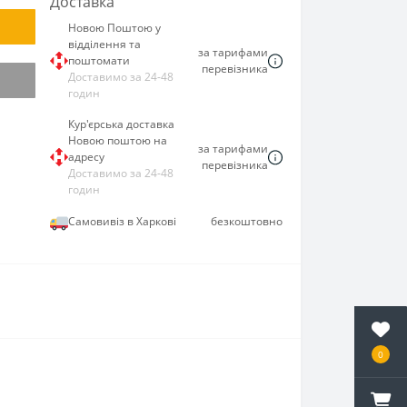
Доставка
Новою Поштою у
відділення та
за тарифами
поштомати
перевізника
Доставимо за 24-48
годин
Кур'єрська доставка
Новою поштою на
за тарифами
адресу
перевізника
Доставимо за 24-48
годин
Самовивіз в Харкові
безкоштовно
0