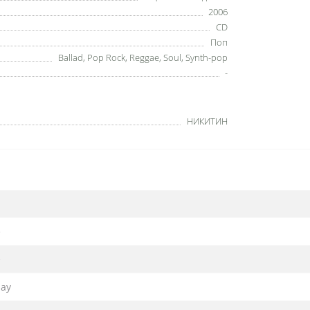
2006
CD
Поп
Ballad, Pop Rock, Reggae, Soul, Synth-pop
-
НИКИТИН
e
e
day