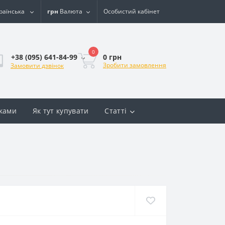
раїнська
грн
Валюта
Особистий кабінет
0
0 грн
+38 (095) 641-84-99
Зробити замовлення
Замовити дзвінок
вками
Як тут купувати
Статті