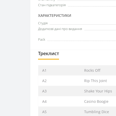
Стан підкатегорія
ХАРАКТЕРИСТИКИ
Студія
Додаткові дані про видання
Pack
Треклист
A1
Rocks Off
A2
Rip This Joint
A3
Shake Your Hips
A4
Casino Boogie
A5
Tumbling Dice