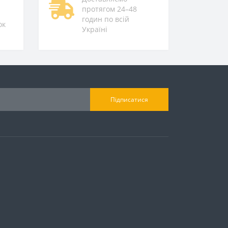
протягом 24–48
годин по всій
ок
Україні
Підписатися