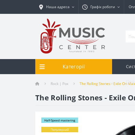
Наша адреса
Графік роботи
Опл
Категорії
Сис
Про
Rock | Рок
The Rolling Stones - Exile On Main
The Rolling Stones - Exile O
Half-Speed mastering
Популярний