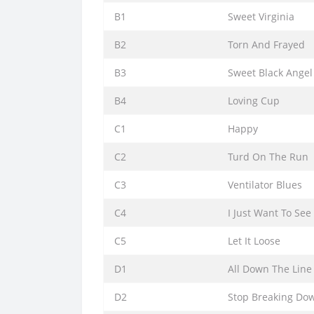
B1
Sweet Virginia
B2
Torn And Frayed
B3
Sweet Black Angel
B4
Loving Cup
C1
Happy
C2
Turd On The Run
C3
Ventilator Blues
C4
I Just Want To See
C5
Let It Loose
D1
All Down The Line
D2
Stop Breaking Do