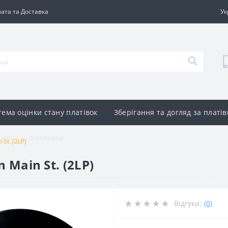
ата та Доставка
Ук
тема оцінки стану платівок
Зберігання та догляд за платі
 нас
Контакти
 St. (2LP)
n Main St. (2LP)
Відгуки:
(0)