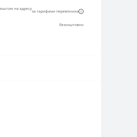
 поштою на адресу
за тарифами перевізника
безкоштовно