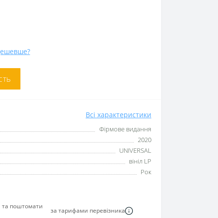
дешевше?
сть
Всі характеристики
Фірмове видання
2020
UNIVERSAL
вініл LP
Рок
я та поштомати
за тарифами перевізника