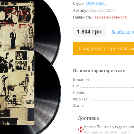
Студія:
UNIVERSAL
Артикул:
602508773211
Наявність:
Немає в наявності
1 804 грн
Знайшли 
Повідомити про наявні
Основні характеристики
Видання:
Рік:
Студія:
Формат:
Жанр:
Доставка
Новою Поштою у відділенн
Доставимо за 24-48 годин