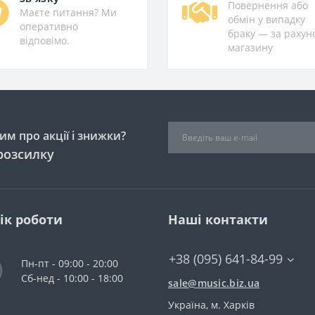
Повернення або
Маєте питання? Ми
обмін у випадку
оперативно
браку — за рахун
відповімо.
магазину
м про акції і знижки?
розсилку
ік роботи
Наші контакти
+38 (095) 641-84-99
Пн-пт - 09:00 - 20:00
Сб-нед - 10:00 - 18:00
sale@music.biz.ua
Україна, м. Харків