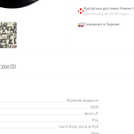
Кур'єрська доставка Новою
Доставимо за 24-48 годин
Самовивіз в Харкові
гуки (0)
Фірмове видання
2020
вініл LP
Рок
Hard Rock, Rock & Roll
New