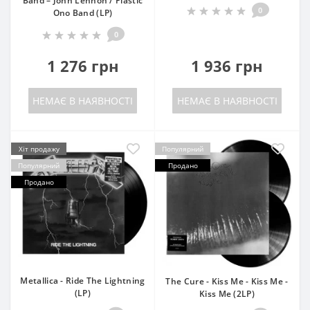
Band – John Lennon / Plastic
0
Ono Band (LP)
0
1 276 грн
1 936 грн
НЕМАЄ В НАЯВНОСТІ
НЕМАЄ В НАЯВНОСТІ
Хіт продажу
Популярний
Популярний
Продано
Продано
Metallica - Ride The Lightning
The Cure - Kiss Me - Kiss Me -
(LP)
Kiss Me (2LP)