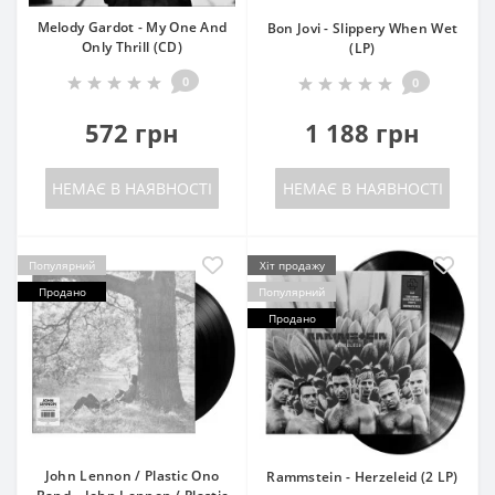
Melody Gardot - My One And
Bon Jovi - Slippery When Wet
Only Thrill (CD)
(LP)
0
0
572 грн
1 188 грн
НЕМАЄ В НАЯВНОСТІ
НЕМАЄ В НАЯВНОСТІ
Популярний
Хіт продажу
Продано
Популярний
Продано
John Lennon / Plastic Ono
Rammstein - Herzeleid (2 LP)