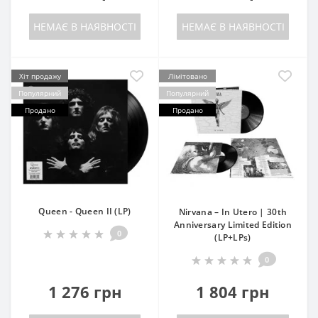
НЕМАЄ В НАЯВНОСТІ
НЕМАЄ В НАЯВНОСТІ
Хіт продажу
Лімітовано
Популярний
Популярний
Продано
Продано
Queen - Queen II (LP)
Nirvana – In Utero | 30th
Anniversary Limited Edition
0
(LP+LPs)
0
1 276 грн
1 804 грн