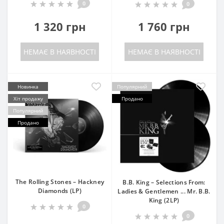
0
0
1 320 грн
1 760 грн
НЕМАЄ В НАЯВНОСТІ
НЕМАЄ В НАЯВНОСТІ
Новинка
Популярний
Хіт продажу
Продано
Популярний
Продано
The Rolling Stones – Hackney
B.B. King – Selections From:
Diamonds (LP)
Ladies & Gentlemen ... Mr. B.B.
King (2LP)
0
0