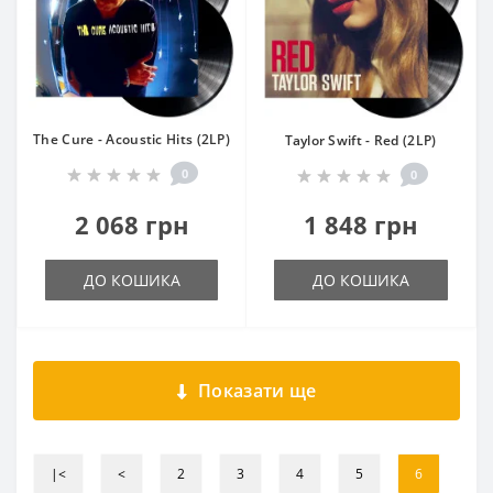
The Cure - Acoustic Hits (2LP)
Taylor Swift - Red (2LP)
0
0
2 068 грн
1 848 грн
ДО КОШИКА
ДО КОШИКА
Показати ще
|<
<
2
3
4
5
6