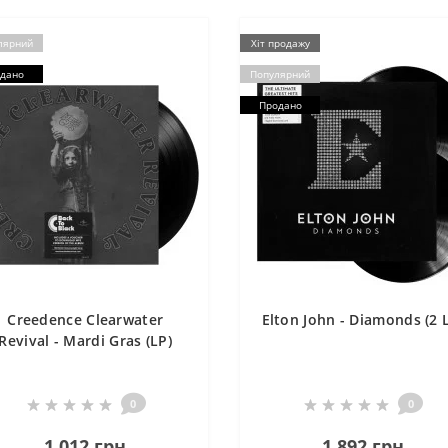
лярний
Хіт продажу
дано
Популярний
Продано
Creedence Clearwater
Elton John - Diamonds (2 
Revival - Mardi Gras (LP)
0
0
1 012 грн
1 892 грн