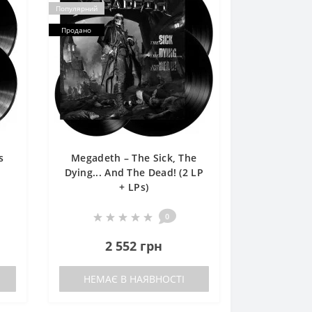
Популярний
Продано
s
Megadeth – The Sick, The
Dying... And The Dead! (2 LP
+ LPs)
0
2 552 грн
НЕМАЄ В НАЯВНОСТІ