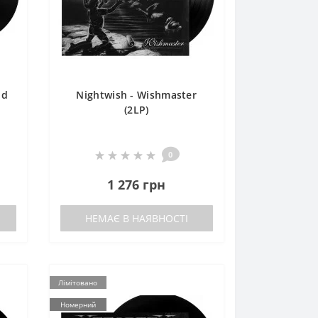
ld
Nightwish - Wishmaster
(2LP)
0
1 276 грн
НЕМАЄ В НАЯВНОСТІ
Лімітовано
Номерний