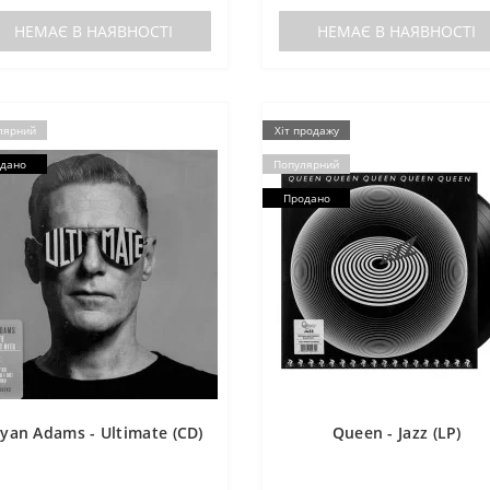
НЕМАЄ В НАЯВНОСТІ
НЕМАЄ В НАЯВНОСТІ
лярний
Хіт продажу
дано
Популярний
Продано
yan Adams - Ultimate (CD)
Queen - Jazz (LP)