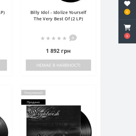
LP)
Billy Idol - Idolize Yourself
0
The Very Best Of (2 LP)
0
0
1 892 грн
НЕМАЄ В НАЯВНОСТІ
Популярний
Продано