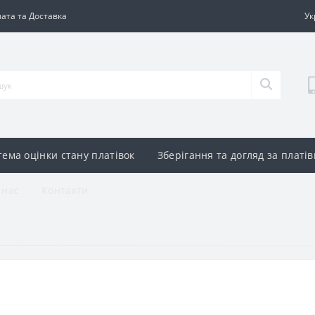
ата та Доставка
Ук
тема оцінки стану платівок
Зберігання та догляд за платі
 нас
Контакти