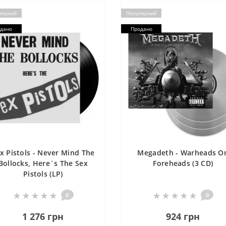
лярний
Популярний
дано
Продано
x Pistols - Never Mind The
Megadeth - Warheads O
Bollocks, Here`s The Sex
Foreheads (3 CD)
Pistols (LP)
0
0
1 276 грн
924 грн