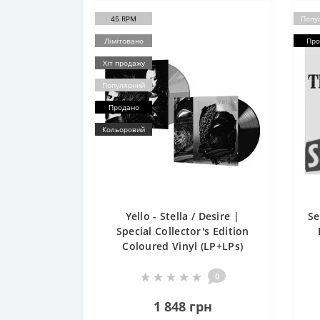
45 RPM
Попу
Лімітовано
Про
Хіт продажу
Популярний
Продано
Кольоровий
Yello - Stella / Desire |
Se
Special Collector's Edition
Coloured Vinyl (LP+LPs)
0
1 848 грн