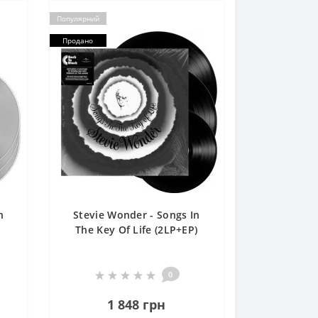
Популярний
Продано
n
Stevie Wonder - Songs In
The Key Of Life (2LP+EP)
0
1 848 грн