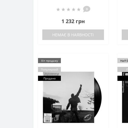
0
1 232 грн
НЕМАЄ В НАЯВНОСТІ
Хіт продажу
Half-
Популярний
П
Продано