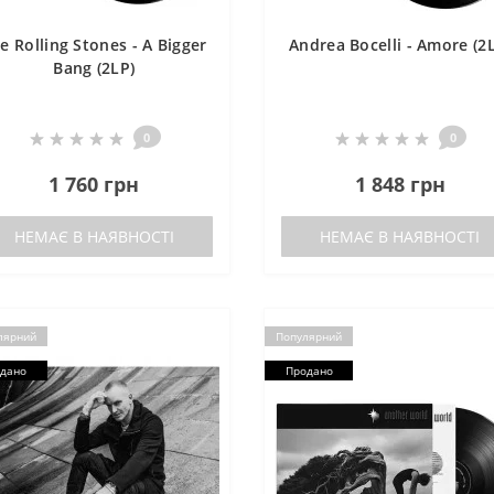
e Rolling Stones - A Bigger
Andrea Bocelli - Amore (2
Bang (2LP)
0
0
1 760 грн
1 848 грн
НЕМАЄ В НАЯВНОСТІ
НЕМАЄ В НАЯВНОСТІ
лярний
Популярний
дано
Продано