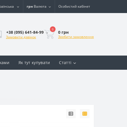
раїнська
грн
Валюта
Особистий кабінет
0
0 грн
+38 (095) 641-84-99
Зробити замовлення
Замовити дзвінок
вками
Як тут купувати
Статті