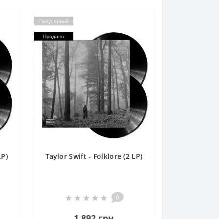
Популярний
Продано
LP)
Taylor Swift - Folklore (2 LP)
0
1 892 грн