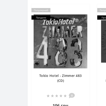
Популярний
Попу
Продано
Про
Tokio Hotel - Zimmer 483
(CD)
0
106 грн