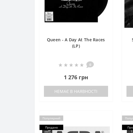
Queen - A Day At The Races
(LP)
0
1 276 грн
НЕМАЄ В НАЯВНОСТІ
Популярний
Попу
Продано
Про