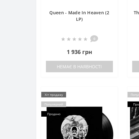
Queen - Made In Heaven (2
Th
LP)
0
1 936 грн
НЕМАЄ В НАЯВНОСТІ
Хіт продажу
Попу
Популярний
Про
Продано