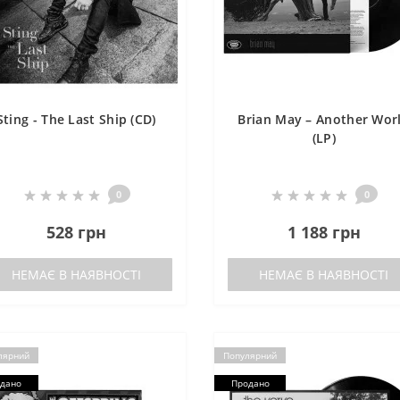
Sting - The Last Ship (CD)
Brian May – Another Wor
(LP)
0
0
528 грн
1 188 грн
НЕМАЄ В НАЯВНОСТІ
НЕМАЄ В НАЯВНОСТІ
лярний
Популярний
дано
Продано