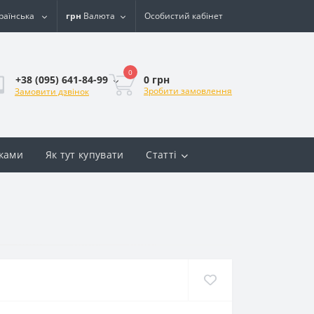
раїнська
грн
Валюта
Особистий кабінет
0
0 грн
+38 (095) 641-84-99
Зробити замовлення
Замовити дзвінок
вками
Як тут купувати
Статті