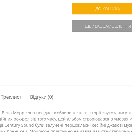
ДО КОШИКА
ШВИДКЕ ЗАМОВЛЕННЯ
Треклист
Відгуки (0)
» Вена Моррісона посідає особливе місце в історії звукозапису
иційних рок-релізів того часу, цей альбом створювався в умовах
ії Century Sound були залучені першокласні сесійні джазові муз
ик Конні Кей. Моррісон практично не давав їм чітких гармонійни