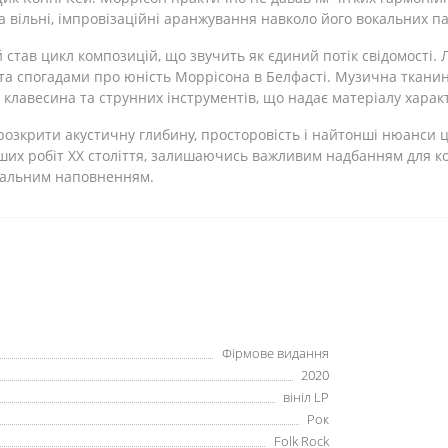
ла вільні, імпровізаційні аранжування навколо його вокальних па
й став цикл композицій, що звучить як єдиний потік свідомості.
та спогадами про юність Моррісона в Белфасті. Музична тканин
клавесина та струнних інструментів, що надає матеріалу характе
озкрити акустичну глибину, просторовість і найтонші нюанси ціє
их робіт ХХ століття, залишаючись важливим надбанням для кол
тальним наповненням.
Фірмове видання
2020
вініл LP
Рок
Folk Rock