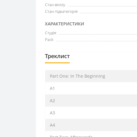
Стан вінілу
Стан підкатегорія
ХАРАКТЕРИСТИКИ
Студія
Pack
Треклист
Part One: In The Beginning
A1
A2
A3
A4