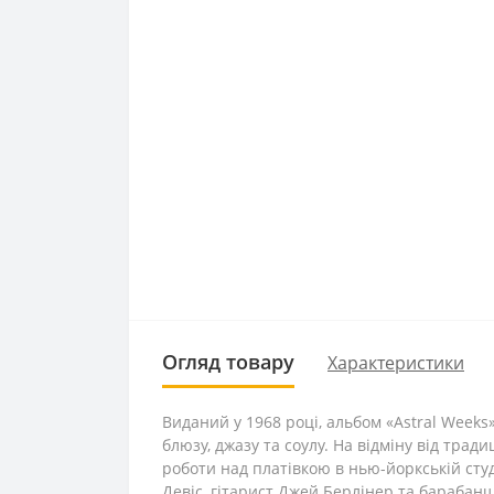
Огляд товару
Характеристики
Виданий у 1968 році, альбом «Astral Weeks
блюзу, джазу та соулу. На відміну від трад
роботи над платівкою в нью-йоркській студ
Девіс, гітарист Джей Берлінер та барабанщ