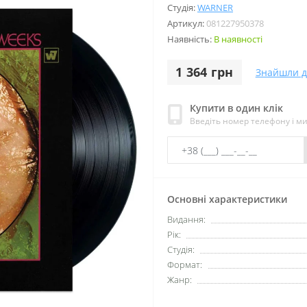
Студія:
WARNER
Артикул:
081227950378
Наявність:
В наявності
1 364 грн
Знайшли 
Купити в один клік
Введіть номер телефону і м
Основні характеристики
Видання:
Рік:
Студія:
Формат:
Жанр: