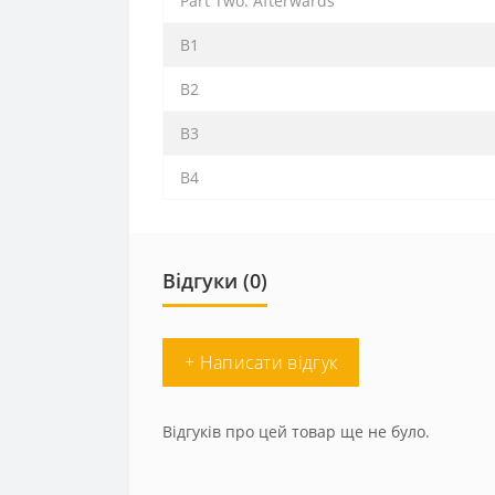
Part Two: Afterwards
B1
B2
B3
B4
Відгуки (0)
+ Написати відгук
Відгуків про цей товар ще не було.