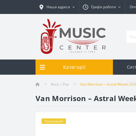
Наша адреса
Графік роботи
Опл
Категорії
Сис
Про
Rock | Рок
Van Morrison – Astral Weeks (LP)
Van Morrison – Astral Week
Популярний