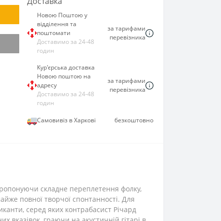
Доставка
Новою Поштою у
відділення та
за тарифами
поштомати
перевізника
Доставимо за 24-48
годин
Кур'єрська доставка
Новою поштою на
за тарифами
адресу
перевізника
Доставимо за 24-48
годин
Самовивіз в Харкові
безкоштовно
, пропонуючи складне переплетення фолку,
 майже повної творчої спонтанності. Для
иканти, серед яких контрабасист Річард
х вказівок, граючи на акустичній гітарі в