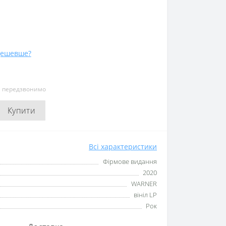
дешевше?
и передзвонимо
Купити
Всі характеристики
Фірмове видання
2020
WARNER
вініл LP
Рок