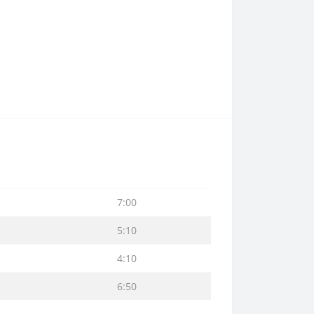
7:00
5:10
4:10
6:50