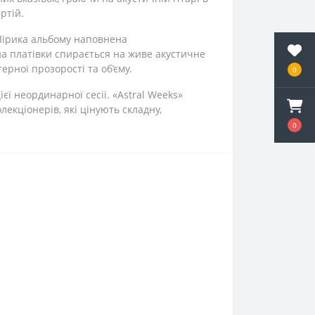
ртій.
 Лірика альбому наповнена
а платівки спирається на живе акустичне
рної прозорості та об’єму.
0
ї неординарної сесії. «Astral Weeks»
екціонерів, які цінують складну,
0