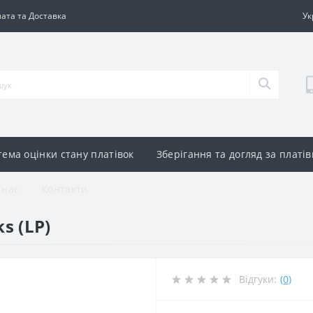
ата та Доставка
Ук
тема оцінки стану платівок
Зберігання та догляд за платі
 нас
Контакти
s (LP)
Відгуки:
(0)