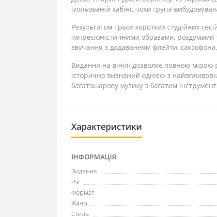
ізольованій кабіні, поки група вибудовува
Результатом трьох коротких студійних сесі
імпресіоністичними образами, роздумами 
звучання з додаванням флейти, саксофона, 
Видання на вінілі дозволяє повною мірою р
історично визнаний однією з найвпливовіш
багатошарову музику з багатим інструмен
Характеристики
ІНФОРМАЦІЯ
Видання
Рік
Формат
Жанр
Стиль