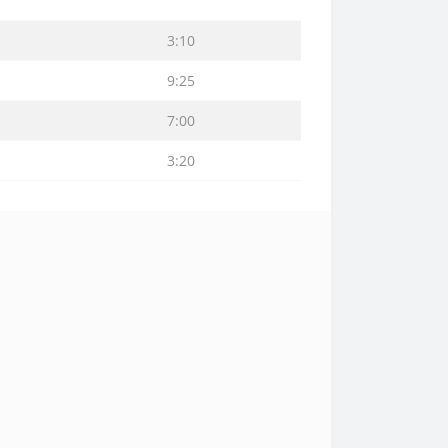
3:10
9:25
7:00
3:20