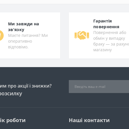
Гарантiя
Ми завжди на
повернення
зв'язку
Повернення або
Маєте питання? Ми
обмін у випадку
оперативно
браку — за рахун
відповімо.
магазину
м про акції і знижки?
розсилку
ік роботи
Наші контакти