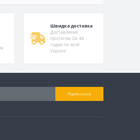
Швидка доставка
Доставляємо
протягом 24–48
годин по всій
ок
Україні
Підписатися