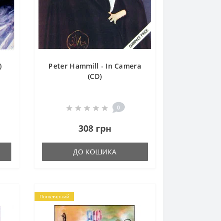
)
Peter Hammill - In Camera
(CD)
0
308 грн
ДО КОШИКА
Популярний