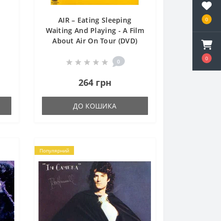
AIR – Eating Sleeping
0
Waiting And Playing - A Film
About Air On Tour (DVD)
0
0
264 грн
ДО КОШИКА
Популярний