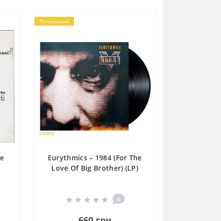
Популярний
se
Eurythmics – 1984 (For The
Love Of Big Brother) (LP)
0
660 грн