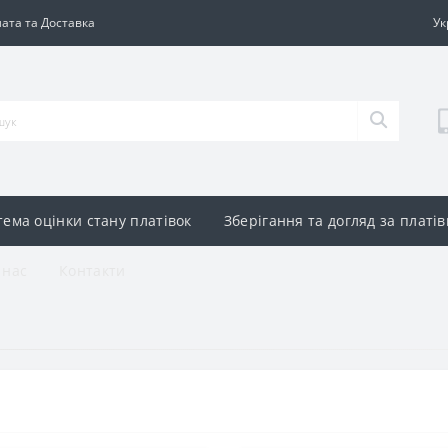
ата та Доставка
Ук
тема оцінки стану платівок
Зберігання та догляд за платі
 нас
Контакти