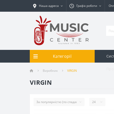
Наша адреса
Графік роботи
Опл
Категорії
Сис
Про
Виробник
VIRGIN
VIRGIN