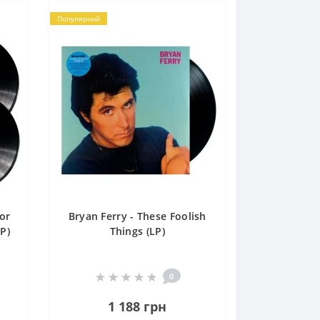
Популярний
or
Bryan Ferry - These Foolish
LP)
Things (LP)
0
1 188 грн