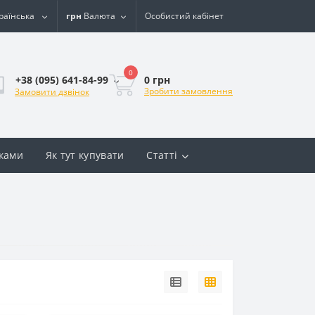
раїнська
грн
Валюта
Особистий кабінет
0
0 грн
+38 (095) 641-84-99
Зробити замовлення
Замовити дзвінок
вками
Як тут купувати
Статті