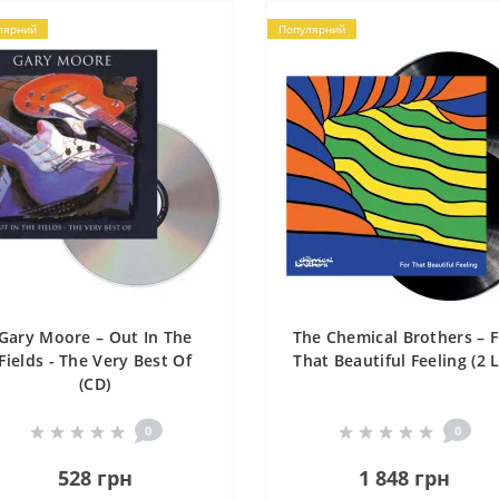
лярний
Популярний
Gary Moore – Out In The
The Chemical Brothers – F
Fields - The Very Best Of
That Beautiful Feeling (2 
(CD)
0
0
528 грн
1 848 грн