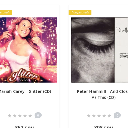
лярний
Популярний
ariah Carey - Glitter (CD)
Peter Hammill - And Clo
As This (CD)
0
0
352 грн
308 грн