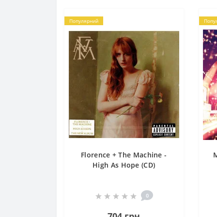
Популярний
Попу
Florence + The Machine -
M
High As Hope (CD)
0
704 грн