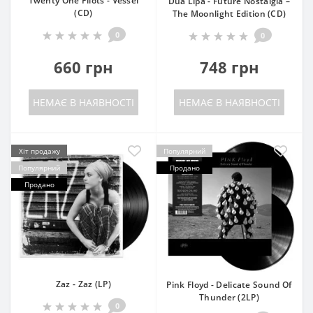
Twenty One Pilots - Vessel
Dua Lipa - Future Nostalgia –
(CD)
The Moonlight Edition (CD)
0
0
660 грн
748 грн
НЕМАЄ В НАЯВНОСТІ
НЕМАЄ В НАЯВНОСТІ
Хіт продажу
Популярний
Популярний
Продано
Продано
Zaz - Zaz (LP)
Pink Floyd - Delicate Sound Of
Thunder (2LP)
0