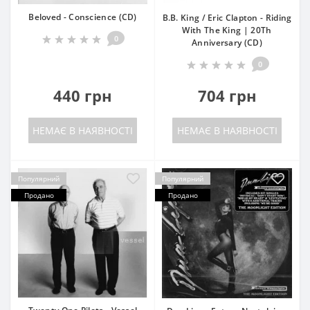
Beloved - Conscience (CD)
B.B. King / Eric Clapton - Riding
With The King | 20Th
0
Anniversary (CD)
0
440 грн
704 грн
НЕМАЄ В НАЯВНОСТІ
НЕМАЄ В НАЯВНОСТІ
Популярний
Популярний
Продано
Продано