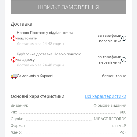
ШВИДКЕ ЗАМОВЛЕННЯ
Доставка
Новою Поштою у відділення та
за тарифами
поштомати
перевізника
Доставимо за 24-48 годин
Кур'єрська доставка Новою поштою
за тарифами
на адресу
перевізника
Доставимо за 24-48 годин
Самовивіз в Харкові
безкоштовно
Основні характеристики
Всі характеристики
Видання:
Фірмове видання
Рік:
1980
Студія:
MIRAGE RECORDS
Формат:
вініл LP
Жанр:
Рок