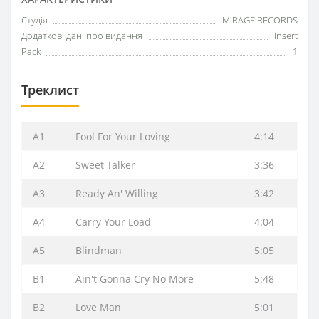
Студія
MIRAGE RECORDS
Додаткові дані про видання
Insert
Pack
1
Треклист
A1
Fool For Your Loving
4:14
A2
Sweet Talker
3:36
A3
Ready An' Willing
3:42
A4
Carry Your Load
4:04
A5
Blindman
5:05
B1
Ain't Gonna Cry No More
5:48
B2
Love Man
5:01