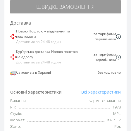
ШВИДКЕ ЗАМОВЛЕННЯ
Доставка
Новою Поштою у відділення та
за тарифами
поштомати
перевізника
Доставимо за 24-48 годин
Кур'єрська доставка Новою поштою
за тарифами
на адресу
перевізника
Доставимо за 24-48 годин
Самовивіз в Харкові
безкоштовно
Основні характеристики
Всі характеристики
Видання:
Фірмове видання
Рік:
1978
Студія:
MPL
Формат:
вініл LP
Жанр:
Рок