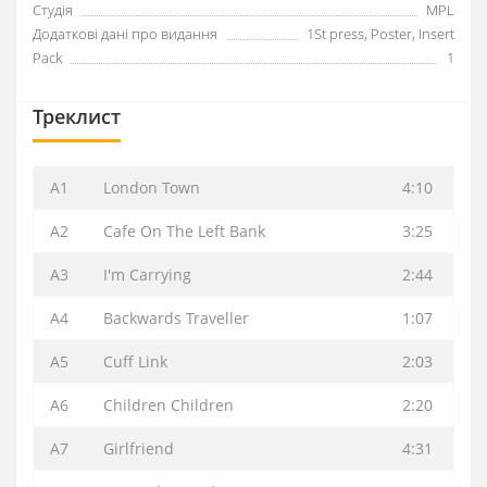
Студія
MPL
Додаткові дані про видання
1St press, Poster, Insert
Pack
1
Треклист
A1
London Town
4:10
A2
Cafe On The Left Bank
3:25
A3
I'm Carrying
2:44
A4
Backwards Traveller
1:07
A5
Cuff Link
2:03
A6
Children Children
2:20
A7
Girlfriend
4:31