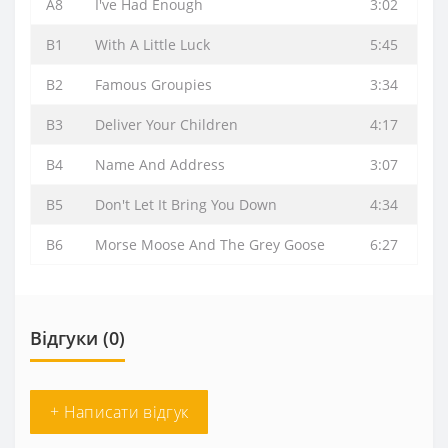
A8
I've Had Enough
3:02
B1
With A Little Luck
5:45
B2
Famous Groupies
3:34
B3
Deliver Your Children
4:17
B4
Name And Address
3:07
B5
Don't Let It Bring You Down
4:34
B6
Morse Moose And The Grey Goose
6:27
Відгуки (0)
+ Написати відгук