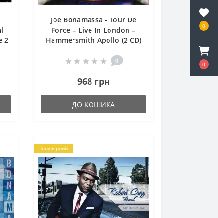
Joe Bonamassa - Tour De
0
al
Force – Live In London –
e 2
Hammersmith Apollo (2 CD)
0
0
968 грн
ДО КОШИКА
Популярний