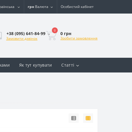
раїнська
грн
Валюта
Особистий кабінет
0
0 грн
+38 (095) 641-84-99
Зробити замовлення
Замовити дзвінок
вками
Як тут купувати
Статті