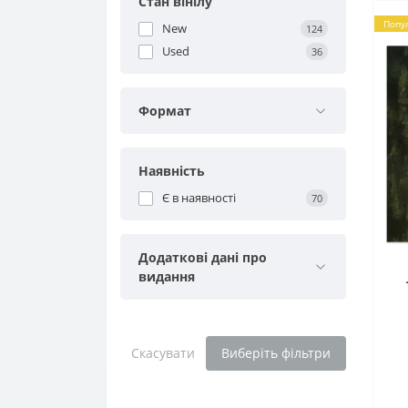
Стан вінілу
Попу
New
124
Used
36
Формат
Наявність
Є в наявності
70
Додаткові дані про
видання
Скасувати
Виберіть фільтри