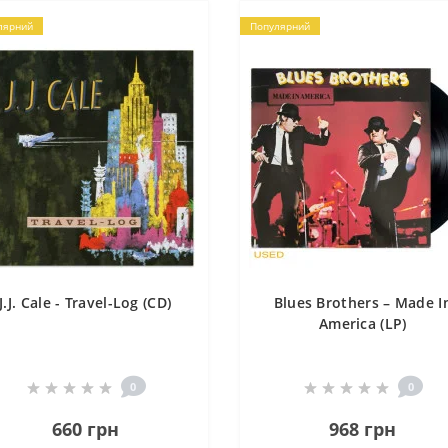
лярний
Популярний
J.J. Cale - Travel-Log (CD)
Blues Brothers – Made I
America (LP)
0
0
660 грн
968 грн