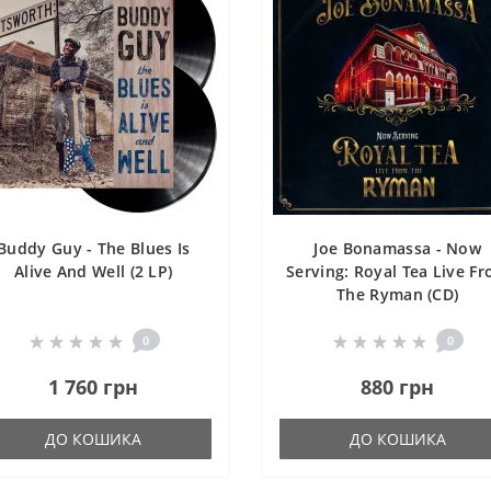
Buddy Guy - The Blues Is
Joe Bonamassa - Now
Alive And Well (2 LP)
Serving: Royal Tea Live F
The Ryman (CD)
0
0
1 760 грн
880 грн
ДО КОШИКА
ДО КОШИКА