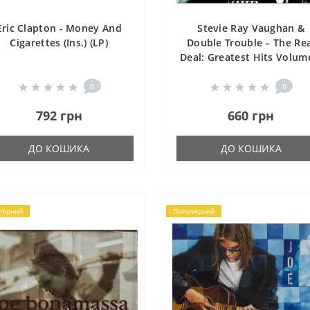
Eric Clapton - Money And
Stevie Ray Vaughan &
Cigarettes (Ins.) (LP)
Double Trouble – The Re
Deal: Greatest Hits Volum
(CD)
0
0
792 грн
660 грн
ДО КОШИКА
ДО КОШИКА
лярний
Популярний