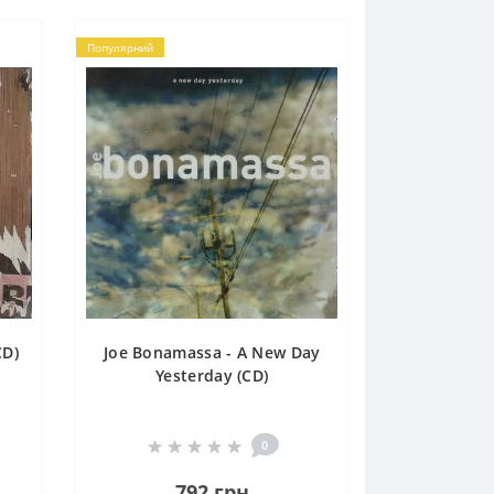
Популярний
CD)
Joe Bonamassa - A New Day
Yesterday (CD)
0
792 грн