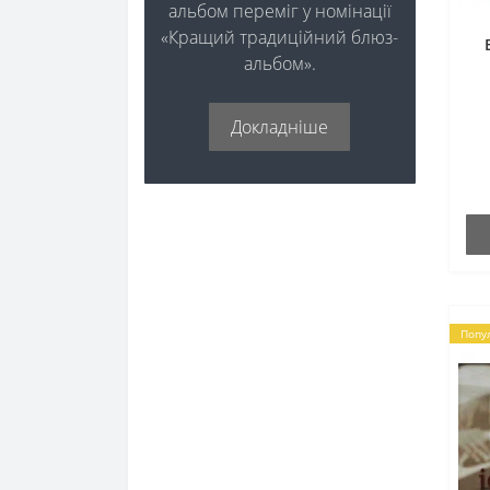
альбом переміг у номінації
«Кращий традиційний блюз-
альбом».
Докладніше
Попу