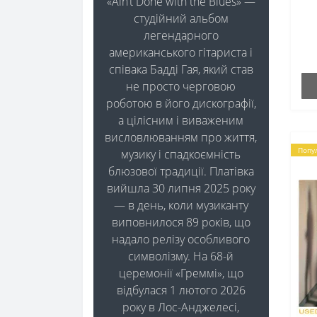
«Ain’t Done with the Blues» —
студійний альбом
легендарного
американського гітариста і
співака Бадді Гая, який став
не просто черговою
роботою в його дискографії,
а цілісним і виваженим
висловлюванням про життя,
Попу
музику і спадкоємність
блюзової традиції. Платівка
вийшла 30 липня 2025 року
— в день, коли музиканту
виповнилося 89 років, що
надало релізу особливого
символізму. На 68-й
церемонії «Греммі», що
відбулася 1 лютого 2026
року в Лос-Анджелесі,