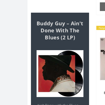
Buddy Guy – Ain't
Попу
Done With The
Blues (2 LP)