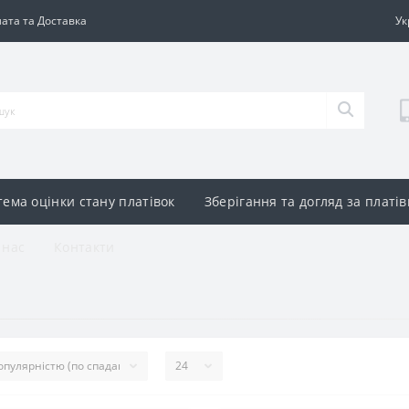
ата та Доставка
Ук
тема оцінки стану платівок
Зберігання та догляд за платі
 нас
Контакти