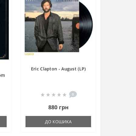
Eric Clapton - August (LP)
rom
0
880 грн
ДО КОШИКА