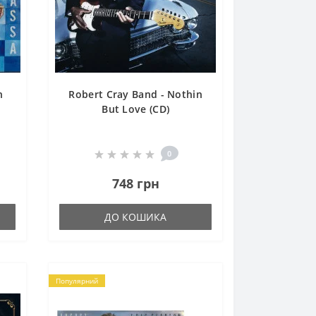
n
Robert Cray Band - Nothin
But Love (CD)
0
748 грн
ДО КОШИКА
Популярний