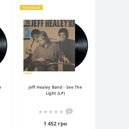
Популярний
n
Jeff Healey Band - See The
Light (LP)
0
1 452 грн