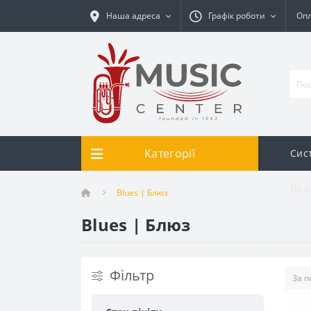
Наша адреса
Графік роботи
Опл
Категорії
Сис
Про
Blues | Блюз
Blues | Блюз
Фільтр