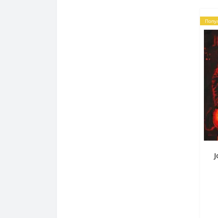
Попу
J