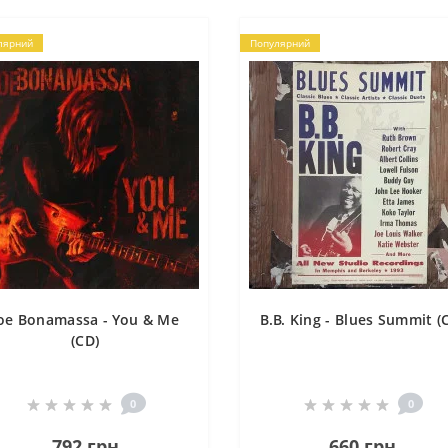
лярний
Популярний
oe Bonamassa - You & Me
B.B. King - Blues Summit (
(CD)
0
0
792 грн
660 грн