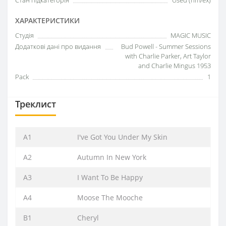
Стан підкатегорія
Used (nm/ex)
ХАРАКТЕРИСТИКИ
Студія
MAGIC MUSIC
Додаткові дані про видання
Bud Powell - Summer Sessions
with Charlie Parker, Art Taylor
and Charlie Mingus 1953
Pack
1
Треклист
A1
I've Got You Under My Skin
A2
Autumn In New York
A3
I Want To Be Happy
A4
Moose The Mooche
B1
Cheryl