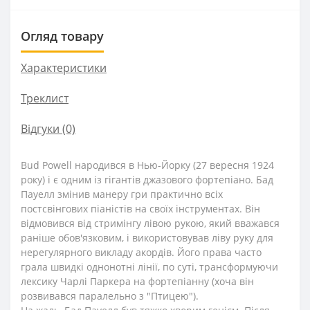
Огляд товару
Характеристики
Треклист
Відгуки (0)
Bud Powell народився в Нью-Йорку (27 вересня 1924
року) і є одним із гігантів джазового фортепіано. Бад
Пауелл змінив манеру гри практично всіх
постсвінгових піаністів на своїх інструментах. Він
відмовився від стримінгу лівою рукою, який вважався
раніше обов'язковим, і використовував ліву руку для
нерегулярного викладу акордів. Його права часто
грала швидкі однонотні лінії, по суті, трансформуючи
лексику Чарлі Паркера на фортепіанну (хоча він
розвивався паралельно з "Птицею").