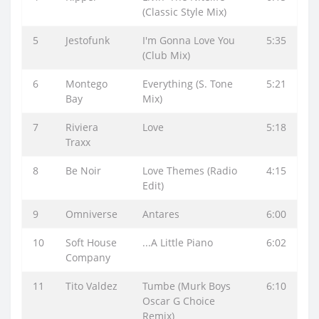
(Classic Style Mix)
5
Jestofunk
I'm Gonna Love You
5:35
(Club Mix)
6
Montego
Everything (S. Tone
5:21
Bay
Mix)
7
Riviera
Love
5:18
Traxx
8
Be Noir
Love Themes (Radio
4:15
Edit)
9
Omniverse
Antares
6:00
10
Soft House
...A Little Piano
6:02
Company
11
Tito Valdez
Tumbe (Murk Boys
6:10
Oscar G Choice
Remix)