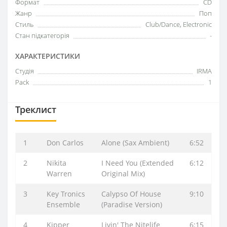
Формат
CD
Жанр
Поп
Стиль
Club/Dance, Electronic
Стан підкатегорія
-
ХАРАКТЕРИСТИКИ
Студія
IRMA
Pack
1
Треклист
1
Don Carlos
Alone (Sax Ambient)
6:52
2
Nikita
I Need You (Extended
6:12
Warren
Original Mix)
3
Key Tronics
Calypso Of House
9:10
Ensemble
(Paradise Version)
4
Kipper
Livin' The Nitelife
6:15