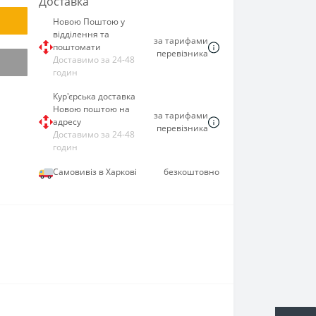
Доставка
Новою Поштою у
відділення та
за тарифами
поштомати
перевізника
Доставимо за 24-48
годин
Кур'єрська доставка
Новою поштою на
за тарифами
адресу
перевізника
Доставимо за 24-48
годин
Самовивіз в Харкові
безкоштовно