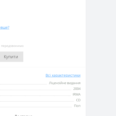
евше?
и передзвонимо
Купити
Всі характеристики
Ліцензійне видання
2004
IRMA
CD
Поп