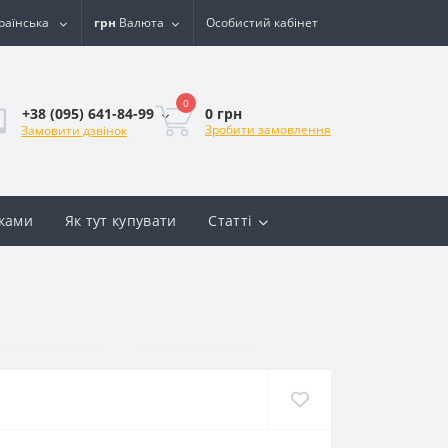
раїнська
грн
Валюта
Особистий кабінет
0
0 грн
+38 (095) 641-84-99
Зробити замовлення
Замовити дзвінок
вками
Як тут купувати
Статті