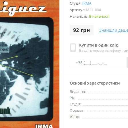
Студія:
IRMA
Артикул:
MCL-804
Наявність:
В наявності
92 грн
Знайшли деш
Купити в один клік
Введіть номер телефону і м
Основні характеристики
Видання:
Рік:
Студія:
Формат:
Жанр: