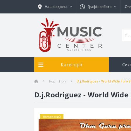
Наша адреса
Графік роботи
Опл
Категорії
Сис
Про
Pop | Поп
D.j.Rodriguez - World Wide Funk 
D.j.Rodriguez - World Wide
Популярний