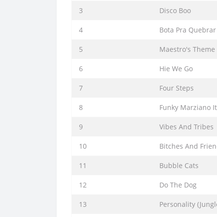
3
Disco Boo
4
Bota Pra Quebrar
5
Maestro's Theme
6
Hie We Go
7
Four Steps
8
Funky Marziano It
9
Vibes And Tribes
10
Bitches And Frie
11
Bubble Cats
12
Do The Dog
13
Personality (Jungl