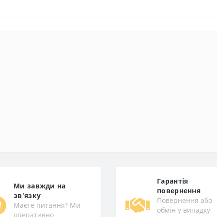
Гарантiя
Ми завжди на
повернення
зв'язку
Повернення або
Маєте питання? Ми
обмін у випадку
оперативно