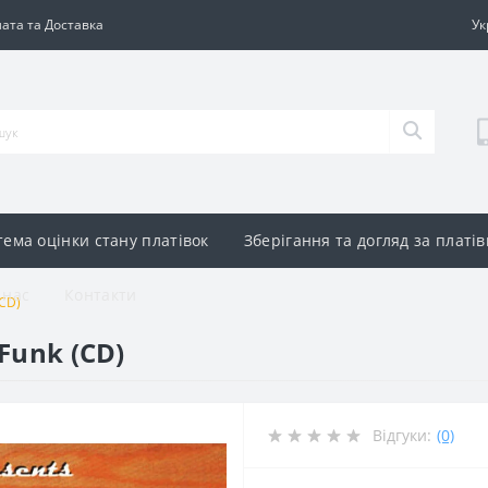
ата та Доставка
Ук
тема оцінки стану платівок
Зберігання та догляд за платі
 нас
Контакти
(CD)
 Funk (CD)
Відгуки:
(0)