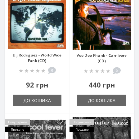
D.j.Rodriguez - World Wide
Voo Doo Phunk - Carnivore
Funk (CD)
(CD)
0
0
92 грн
440 грн
ДО КОШИКА
ДО КОШИКА
Популярний
Популярний
Продано
Продано