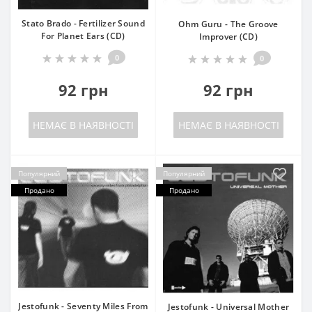
Stato Brado - Fertilizer Sound
Ohm Guru - The Groove
For Planet Ears (CD)
Improver (CD)
0
0
92 грн
92 грн
НЕМАЄ В НАЯВНОСТІ
НЕМАЄ В НАЯВНОСТІ
Популярний
Популярний
Продано
Продано
Jestofunk - Seventy Miles From
Jestofunk - Universal Mother