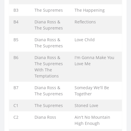
B3
The Supremes
The Happening
B4
Diana Ross &
Reflections
The Supremes
B5
Diana Ross &
Love Child
The Supremes
B6
Diana Ross &
I'm Gonna Make You
The Supremes
Love Me
With The
Temptations
B7
Diana Ross &
Someday We'll Be
The Supremes
Together
C1
The Supremes
Stoned Love
C2
Diana Ross
Ain't No Mountain
High Enough