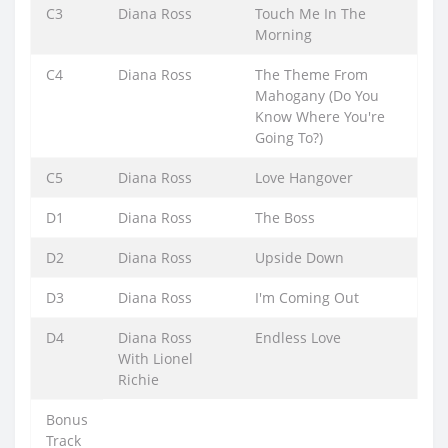
C3
Diana Ross
Touch Me In The
Morning
C4
Diana Ross
The Theme From
Mahogany (Do You
Know Where You're
Going To?)
C5
Diana Ross
Love Hangover
D1
Diana Ross
The Boss
D2
Diana Ross
Upside Down
D3
Diana Ross
I'm Coming Out
D4
Diana Ross
Endless Love
With Lionel
Richie
Bonus
Track