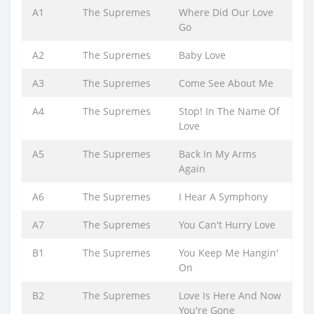
A1
The Supremes
Where Did Our Love
Go
A2
The Supremes
Baby Love
A3
The Supremes
Come See About Me
A4
The Supremes
Stop! In The Name Of
Love
A5
The Supremes
Back In My Arms
Again
A6
The Supremes
I Hear A Symphony
A7
The Supremes
You Can't Hurry Love
B1
The Supremes
You Keep Me Hangin'
On
B2
The Supremes
Love Is Here And Now
You're Gone