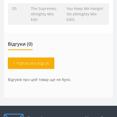
D5
The Supremes,
You Keep Me Hangin'
Almighty Mix
On (Almighty Mix
Edit
Edit)
Відгуки (0)
+ Написати відгук
Відгуків про цей товар ще не було.