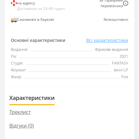
за тарифами
на адресу
перевізника
Доставимо за 24-48 годин
Самовивіз в Харкові
безкоштовно
Основні характеристики
Всі характеристики
Видання:
Фірмове видання
Рік:
2021
Студія:
FANTASY
Формат:
вініл LP
Жанр:
Рок
Характеристики
Треклист
Відгуки (0)