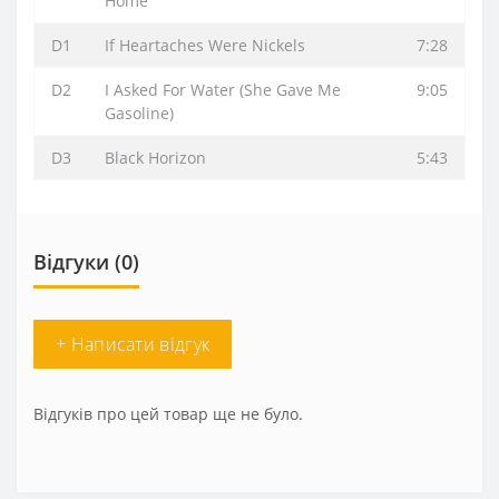
Home
D1
If Heartaches Were Nickels
7:28
D2
I Asked For Water (She Gave Me
9:05
Gasoline)
D3
Black Horizon
5:43
Відгуки (0)
+ Написати відгук
Відгуків про цей товар ще не було.