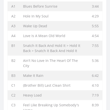
A1
Blues Before Sunrise
3:44
A2
Hole In My Soul
4:29
A3
Wake Up Dead
5:55
A4
Love Is A Mean Old World
4:54
B1
Snatch It Back And Hold It > Hold It
7:55
Back > Snatch It Back And Hold It
B2
Ain't No Love In The Heart Of The
5:36
City
B3
Make It Rain
6:42
C1
(Brother Bill) Last Clean Shirt
4:10
C2
Heavy Load
7:19
C3
Feel Like Breaking Up Somebody's
8:39