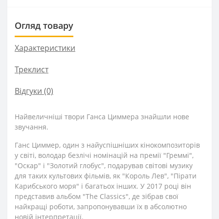
Огляд товару
Характеристики
Треклист
Відгуки (0)
Найвеличніші твори Ганса Циммера знайшли нове
звучання.
Ганс Циммер, один з найуспішніших кінокомпозиторів
у світі, володар безлічі номінацій на премії "Греммі",
"Оскар" і "Золотий глобус", подарував світові музику
для таких культових фільмів, як "Король Лев", "Пірати
Карибського моря" і багатьох інших. У 2017 році він
представив альбом "The Classics", де зібрав свої
найкращі роботи, запропонувавши їх в абсолютно
новій інтерпретації.