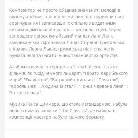
Композитор не просто об'єднав знамениті мелодії в
одному альбомі, а й переосмислив їх, створивши нові
аранжування і записавши їх спільно з видатними
виконавцями класичної, поп- і джазової сцен. Серед
запрошених зірок китайський піаніст Ланг Ланг,
американська скрипалька Ліндсі Стірлінг, британська
співачка Леона Льюїс, грузинська піаністка Хатія
Буніатішвілі та багато інших талановитих артистів.
Альбом включає інтерпретації тем і пісень з таких
фільмів, як "Схід Темного лицаря", "Пірати Карибського
моря", "Гладіатор", "Багряний приплив", "Початок",
"Король Лев", "Людина зі сталі", "Тонка червона лінія" і
"Інтерстеллар".
Музика Ганса Циммера, що стала легендарною, набула
нового виміру завдяки "The Classics", де найкращі
композиції маестро набули свіжого формату.