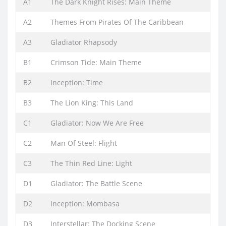
A1
The Dark Knight Rises: Main Theme
A2
Themes From Pirates Of The Caribbean
A3
Gladiator Rhapsody
B1
Crimson Tide: Main Theme
B2
Inception: Time
B3
The Lion King: This Land
C1
Gladiator: Now We Are Free
C2
Man Of Steel: Flight
C3
The Thin Red Line: Light
D1
Gladiator: The Battle Scene
D2
Inception: Mombasa
D3
Interstellar: The Docking Scene