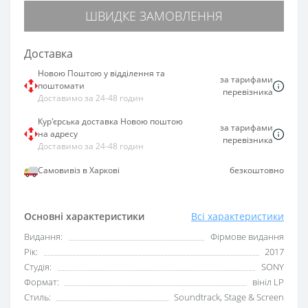
ШВИДКЕ ЗАМОВЛЕННЯ
Доставка
Новою Поштою у відділення та
за тарифами
поштомати
перевізника
Доставимо за 24-48 годин
Кур'єрська доставка Новою поштою
за тарифами
на адресу
перевізника
Доставимо за 24-48 годин
Самовивіз в Харкові
безкоштовно
Основні характеристики
Всі характеристики
Видання:
Фірмове видання
Рік:
2017
Студія:
SONY
Формат:
вініл LP
Стиль:
Soundtrack, Stage & Screen