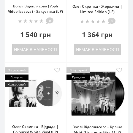
Воплі Відоплясова (Vopli
Олег Скрипка - Жоржина |
Vidopliassova) - Закустика (LP)
Limited Edition (LP)
0
0
1 540 грн
1 364 грн
НЕМАЄ В НАЯВНОСТІ
НЕМАЄ В НАЯВНОСТІ
Популярний
Популярний
Продано
Продано
Кольоровий
Олег Скрипка - Відрада |
Воплі Відоплясова - Країна
Coloured White Vinyl (LP)
Мрій (Limited edition) (LP)