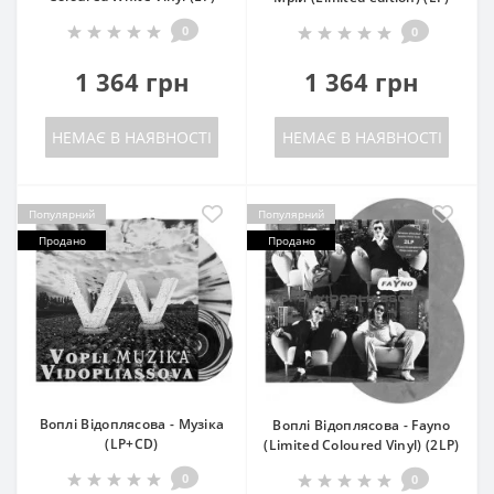
0
0
1 364 грн
1 364 грн
НЕМАЄ В НАЯВНОСТІ
НЕМАЄ В НАЯВНОСТІ
Популярний
Популярний
Продано
Продано
Воплі Відоплясова - Музіка
Воплі Відоплясова - Fayno
(LP+CD)
(Limited Coloured Vinyl) (2LP)
0
0