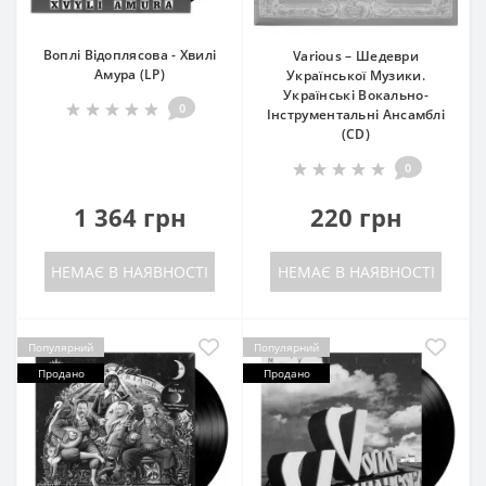
Воплі Відоплясова - Хвилі
Various – Шедеври
Амура (LP)
Української Музики.
Українські Вокально-
0
Інструментальні Ансамблі
(CD)
0
1 364 грн
220 грн
НЕМАЄ В НАЯВНОСТІ
НЕМАЄ В НАЯВНОСТІ
Популярний
Популярний
Продано
Продано