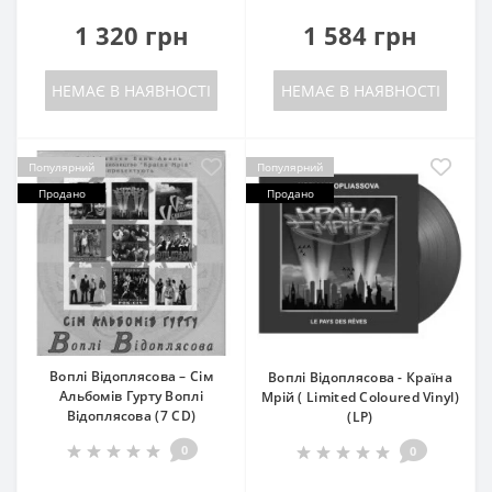
1 320 грн
1 584 грн
НЕМАЄ В НАЯВНОСТІ
НЕМАЄ В НАЯВНОСТІ
Популярний
Популярний
Продано
Продано
Воплі Відоплясова ‎– Сім
Воплі Відоплясова - Країна
Альбомів Гурту Воплі
Мрій ( Limited Coloured Vinyl)
Відоплясова (7 CD)
(LP)
0
0