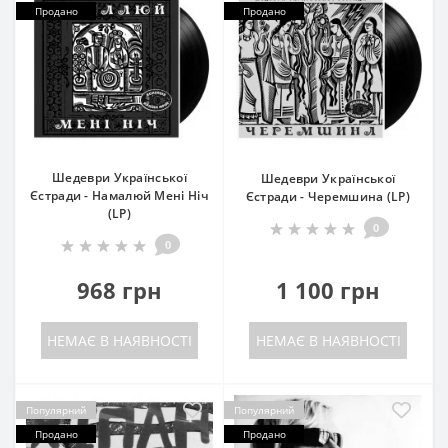
Продано
Продано
Шедеври Української
Шедеври Української
Єстради - Намалюй Мені Ніч
Єстради - Черемшина (LP)
(LP)
0
0
968 грн
1 100 грн
НЕМАЄ В НАЯВНОСТІ
НЕМАЄ В НАЯВНОСТІ
Популярний
Популярний
Продано
Продано