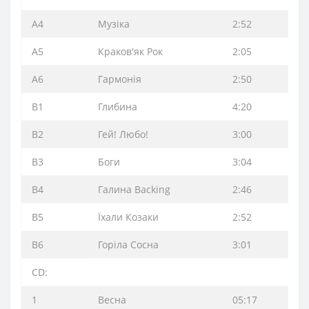
A4
Музіка
2:52
A5
Краков'як Рок
2:05
A6
Гармонія
2:50
B1
Глибина
4:20
B2
Гей! Любо!
3:00
B3
Боги
3:04
B4
Галина Backing
2:46
B5
Їхали Козаки
2:52
B6
Горіла Сосна
3:01
CD:
1
Весна
05:17