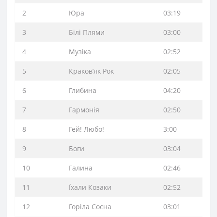
2
Юра
03:19
3
Білі Плями
03:00
4
Музіка
02:52
5
Краков’як Рок
02:05
6
Глибина
04:20
7
Гармонія
02:50
8
Гей! Любо!
3:00
9
Боги
03:04
10
Галина
02:46
11
Їхали Козаки
02:52
12
Горіла Сосна
03:01