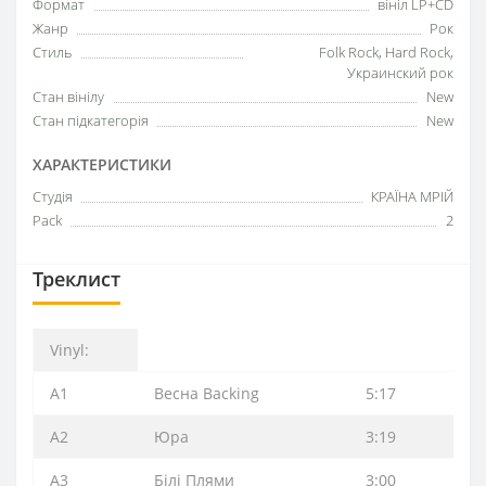
Формат
вініл LP+CD
Жанр
Рок
Стиль
Folk Rock, Hard Rock,
Украинский рок
Стан вінілу
New
Стан підкатегорія
New
ХАРАКТЕРИСТИКИ
Студія
КРАЇНА МРІЙ
Pack
2
Треклист
Vinyl:
A1
Весна Backing
5:17
A2
Юра
3:19
A3
Білі Плями
3:00