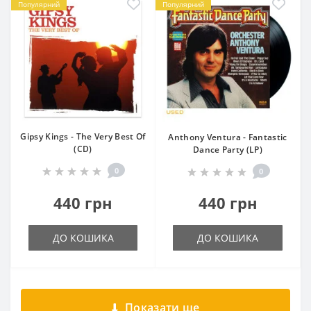
Популярний
Популярний
Gipsy Kings - The Very Best Of
Anthony Ventura - Fantastic
(CD)
Dance Party (LP)
0
0
440 грн
440 грн
ДО КОШИКА
ДО КОШИКА
Показати ще