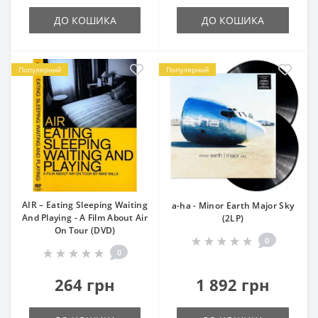
ДО КОШИКА
ДО КОШИКА
Популярний
Популярний
AIR – Eating Sleeping Waiting
a-ha - Minor Earth Major Sky
And Playing - A Film About Air
(2LP)
On Tour (DVD)
0
0
264 грн
1 892 грн