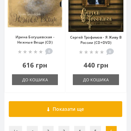
Ирина Богушевская -
Сергей Трофимов - Я Живу В
Нежные Вещи (CD)
России (CD+DVD)
0
0
616 грн
440 грн
ДО КОШИКА
ДО КОШИКА
Показати ще