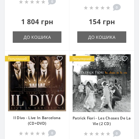
0
0
1 804 грн
154 грн
ДО КОШИКА
ДО КОШИКА
Популярний
Популярний
Il Divo - Live In Barcelona
Patrick Fiori - Les Choses De La
(CD+DVD)
Vie (2 CD)
0
0