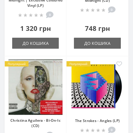
Midnight | Exclusive Coloured
Midnight (CD)
Vinyl (LP)
0
0
1 320 грн
748 грн
ДО КОШИКА
ДО КОШИКА
Популярний
Популярний
Christina Aguilera - Bi-On-Ic
The Strokes - Angles (LP)
(CD)
0