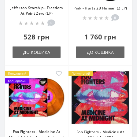
Jefferson Starship - Freedom
Pink - Hurts 2B Human (2 LP)
At Point Zero (LP)
0
0
528 грн
1 760 грн
ДО КОШИКА
ДО КОШИКА
Популярний
Популярний
Кольоровий
Foo Fighters - Medicine At
Foo Fighters - Medicine At