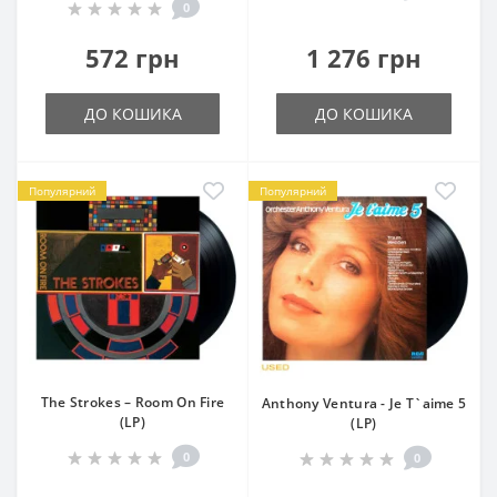
0
572 грн
1 276 грн
ДО КОШИКА
ДО КОШИКА
Популярний
Популярний
The Strokes – Room On Fire
Anthony Ventura - Je T`aime 5
(LP)
(LP)
0
0